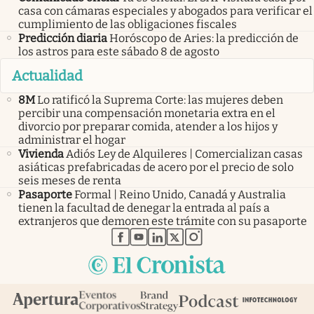
casa con cámaras especiales y abogados para verificar el
cumplimiento de las obligaciones fiscales
Predicción diaria
Horóscopo de Aries: la predicción de
los astros para este sábado 8 de agosto
Actualidad
8M
Lo ratificó la Suprema Corte: las mujeres deben
percibir una compensación monetaria extra en el
divorcio por preparar comida, atender a los hijos y
administrar el hogar
Vivienda
Adiós Ley de Alquileres | Comercializan casas
asiáticas prefabricadas de acero por el precio de solo
seis meses de renta
Pasaporte
Formal | Reino Unido, Canadá y Australia
tienen la facultad de denegar la entrada al país a
extranjeros que demoren este trámite con su pasaporte
abre en nueva pestaña
abre en nueva pestaña
abre en nueva pestaña
abre en nueva pestaña
abre en nueva pestaña