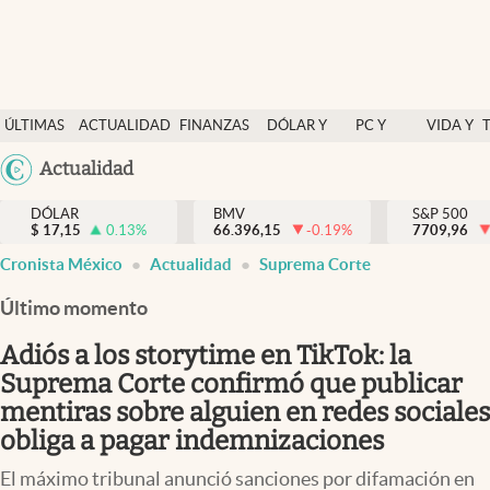
Últimas Noticias
ÚLTIMAS
ACTUALIDAD
FINANZAS
DÓLAR Y
PC Y
VIDA Y
Actualidad
NOTICIAS
Y
MERCADOS
CELULAR
ESTILO
Argentina
Actualidad
Finanzas y economía
ECONOMÍA
España
Dólar y mercados
DÓLAR
BMV
S&P 500
$
17,15
0.13
%
66.396,15
-0.19
%
México
7709,96
Internacionales
Cronista México
Actualidad
Suprema Corte
USA
Opinión
Colombia
Último momento
Uruguay
Brand Strategy
Adiós a los storytime en TikTok: la
Pc y celular
Suprema Corte confirmó que publicar
mentiras sobre alguien en redes sociales
Vida y estilo
obliga a pagar indemnizaciones
Tv
El máximo tribunal anunció sanciones por difamación en