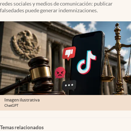
redes sociales y medios de comunicación: publicar
Clima
falsedades puede generar indemnizaciones.
Espiritualidad
Mediakit
abre en nueva pestaña
México
Imagen ilustrativa
ChatGPT
Temas relacionados