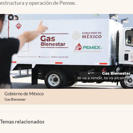
estructura y operación de Pemex.
Clima
Espiritualidad
Mediakit
abre en nueva pestaña
México
Gobierno de México
Gas Bienestar
Temas relacionados