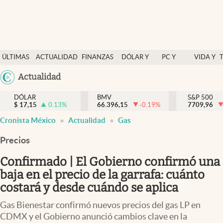
Últimas Noticias
ÚLTIMAS
ACTUALIDAD
FINANZAS
DÓLAR Y
PC Y
VIDA Y
Actualidad
NOTICIAS
Y
MERCADOS
CELULAR
ESTILO
Argentina
Actualidad
Finanzas y economía
ECONOMÍA
España
Dólar y mercados
DÓLAR
BMV
S&P 500
$
17,15
0.13
%
66.396,15
-0.19
%
México
7709,96
Internacionales
Cronista México
Actualidad
Gas
USA
Opinión
Colombia
Precios
Uruguay
Brand Strategy
Confirmado | El Gobierno confirmó una
Pc y celular
baja en el precio de la garrafa: cuánto
costará y desde cuándo se aplica
Vida y estilo
Gas Bienestar confirmó nuevos precios del gas LP en
Tv
CDMX y el Gobierno anunció cambios clave en la