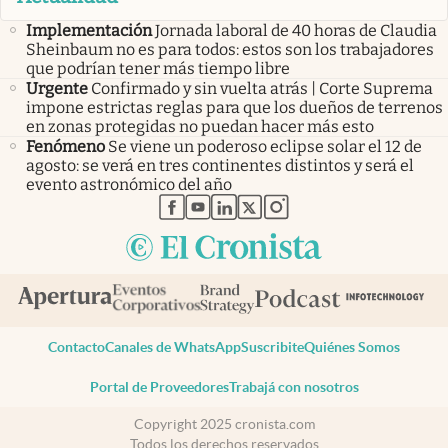
Implementación
Jornada laboral de 40 horas de Claudia
Sheinbaum no es para todos: estos son los trabajadores
que podrían tener más tiempo libre
Urgente
Confirmado y sin vuelta atrás | Corte Suprema
impone estrictas reglas para que los dueños de terrenos
en zonas protegidas no puedan hacer más esto
Fenómeno
Se viene un poderoso eclipse solar el 12 de
agosto: se verá en tres continentes distintos y será el
evento astronómico del año
abre en nueva pestaña
abre en nueva pestaña
abre en nueva pestaña
abre en nueva pestaña
abre en nueva pestaña
Contacto
Canales de WhatsApp
Suscribite
Quiénes Somos
Portal de Proveedores
Trabajá con nosotros
Copyright 2025 cronista.com
Todos los derechos reservados