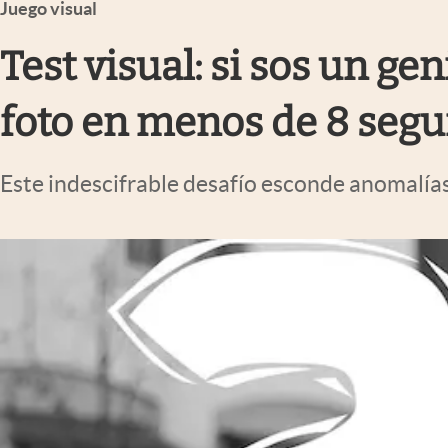
Juego visual
Infotechnology
Clase
Test visual: si sos un ge
Clima
foto en menos de 8 seg
Mundial 2026
Eventos Corporativos
Este indescifrable desafío esconde anomalías
El Cronista Studio
Mediakit
abre en nueva pestaña