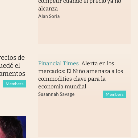
competir cuando el precio ya no
alcanza
Alan Soria
recios de
Financial Times
.
Alerta en los
uedó el
mercados: El Niño amenaza a los
rtamentos
commodities clave para la
Members
economía mundial
Susannah Savage
Members