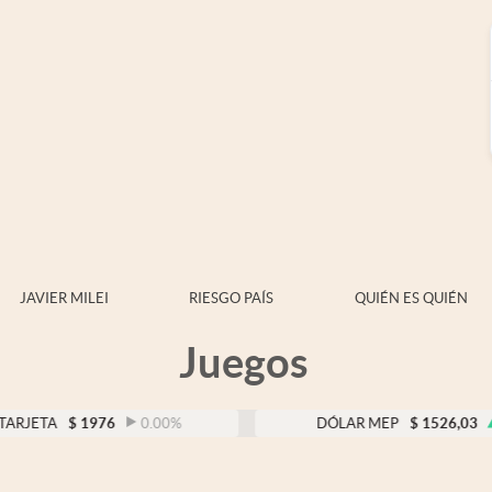
JAVIER MILEI
RIESGO PAÍS
QUIÉN ES QUIÉN
Juegos
$
1976
0.00
%
DÓLAR MEP
$
1526,03
0.43
%