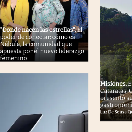
"Donde nacen las estrellas"
.
El
poder de conectar: cómo es
Nébula, la comunidad que
apuesta por el nuevo liderazgo
femenino
Misiones
.
E
Cataratas: 
presentó s
gastronóm
Luz De Sousa Q