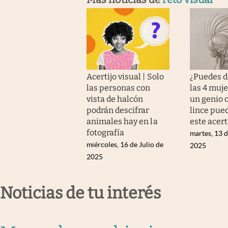
Acertijo visual | Solo
¿Puedes d
las personas con
las 4 muje
vista de halcón
un genio c
podrán descifrar
lince pue
animales hay en la
este acert
fotografía
martes, 13 
miércoles, 16 de Julio de
2025
2025
Noticias de tu interés