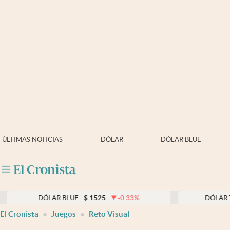
Últimas noticias
Dólar
Members
Economía y Política
Finanzas y Mercados
Mercados Online
ÚLTIMAS NOTICIAS
DÓLAR
DÓLAR BLUE
Negocios
Columnistas
Otras secciones
DÓLAR BLUE
$
1525
-0.33
%
DÓLAR TARJETA
El Cronista
Juegos
Reto Visual
Apertura