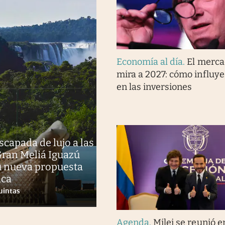
Economía al día
.
El merca
mira a 2027: cómo influye 
en las inversiones
scapada de lujo a las
Gran Meliá Iguazú
u nueva propuesta
ica
uintas
Agenda
.
Milei se reunió e