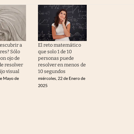
escubrir a
El reto matemático
res? Sólo
que solo 1 de 10
on ojo de
personas puede
de resolver
resolver en menos de
ijo visual
10 segundos
de Mayo de
miércoles, 22 de Enero de
2025