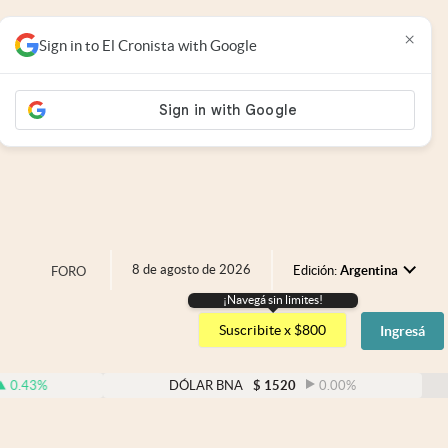
×
Sign in to El Cronista with Google
8 de agosto de 2026
Edición:
Argentina
FORO
¡Navegá sin limites!
Argentina
Suscribite x $800
Ingresá
España
México
DÓLAR BNA
$
1520
0.00
%
D
USA
Colombia