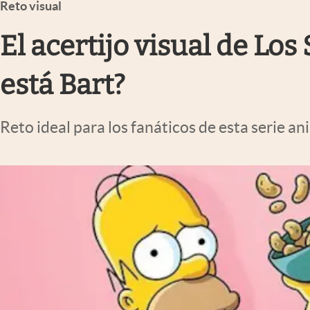
Reto visual
Infotechnology
Clase
El acertijo visual de L
Clima
está Bart?
Mundial 2026
Eventos Corporativos
Reto ideal para los fanáticos de esta serie a
El Cronista Studio
Mediakit
abre en nueva pestaña