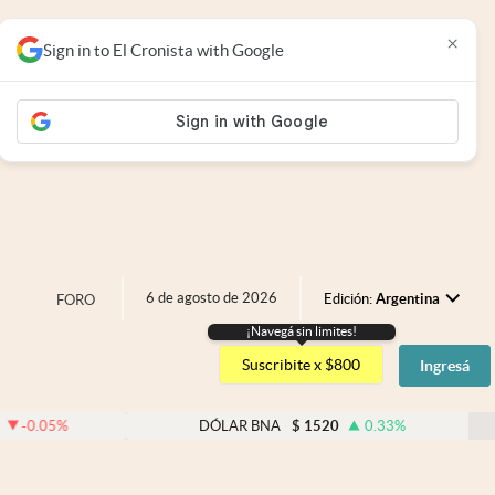
×
Sign in to El Cronista with Google
6 de agosto de 2026
Edición:
Argentina
FORO
¡Navegá sin limites!
Argentina
Suscribite x $800
Ingresá
España
México
DÓLAR BNA
$
1520
0.33
%
DÓL
USA
Colombia