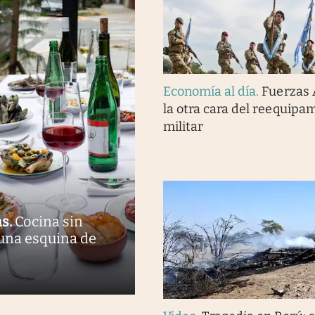
Economía al día
.
Fuerzas
la otra cara del reequipa
militar
as
.
Cocina sin
una esquina de