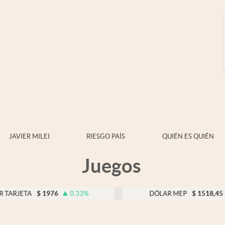
JAVIER MILEI
RIESGO PAÍS
QUIÉN ES QUIÉN
Juegos
1976
0.33
%
DÓLAR MEP
$
1518,45
-0.05
%