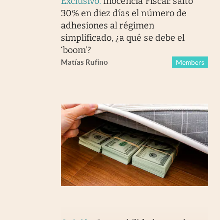
Exclusivo
.
Inocencia Fiscal: saltó
30% en diez días el número de
adhesiones al régimen
simplificado, ¿a qué se debe el
‘boom’?
Matías Rufino
Members