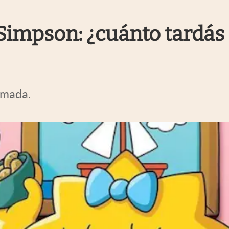
os Simpson: ¿cuánto tard
nimada.