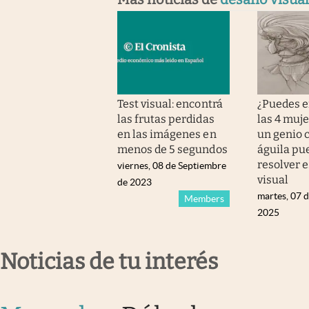
Test visual: encontrá
¿Puedes e
las frutas perdidas
las 4 muje
en las imágenes en
un genio c
menos de 5 segundos
águila pu
resolver e
viernes, 08 de Septiembre
visual
de 2023
martes, 07 
Members
2025
Noticias de tu interés