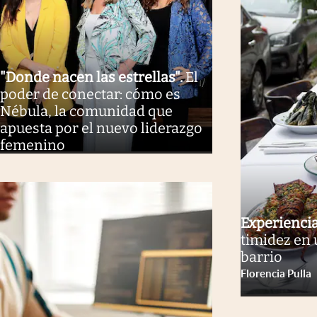
"Donde nacen las estrellas"
.
El
poder de conectar: cómo es
Nébula, la comunidad que
apuesta por el nuevo liderazgo
femenino
Experienci
timidez en 
barrio
Florencia Pulla