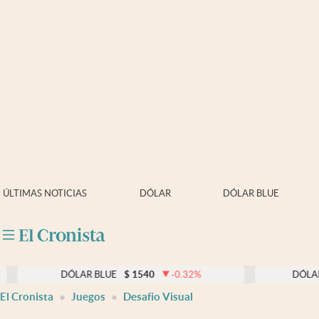
Últimas noticias
Dólar
Members
Economía y Política
Finanzas y Mercados
Mercados Online
ÚLTIMAS NOTICIAS
DÓLAR
DÓLAR BLUE
Negocios
Columnistas
Otras secciones
DÓLAR BLUE
$
1540
-0.32
%
DÓLAR TARJETA
$
El Cronista
Juegos
Desafio Visual
Apertura