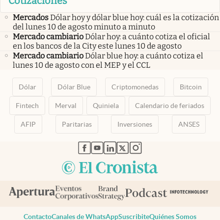
Cotizaciones
Mercados
Dólar hoy y dólar blue hoy: cuál es la cotización
del lunes 10 de agosto minuto a minuto
Mercado cambiario
Dólar hoy: a cuánto cotiza el oficial
en los bancos de la City este lunes 10 de agosto
Mercado cambiario
Dólar blue hoy: a cuánto cotiza el
lunes 10 de agosto con el MEP y el CCL
Dólar
Dólar Blue
Criptomonedas
Bitcoin
Fintech
Merval
Quiniela
Calendario de feriados
AFIP
Paritarias
Inversiones
ANSES
abre en nueva pestaña
abre en nueva pestaña
abre en nueva pestaña
abre en nueva pestaña
abre en nueva pestaña
Contacto
Canales de WhatsApp
Suscribite
Quiénes Somos