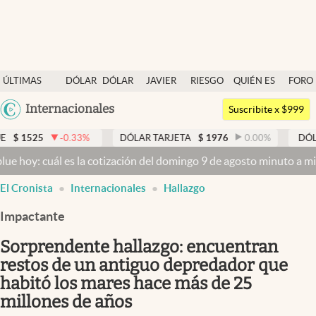
Últimas noticias
ÚLTIMAS
DÓLAR
DÓLAR
JAVIER
RIESGO
QUIÉN ES
FORO
Dólar
NOTICIAS
BLUE
MILEI
PAÍS
QUIÉN
Argentina
Internacionales
Members
Suscribite x $999
España
Economía y Política
-0.33
%
DÓLAR TARJETA
$
1976
0.00
%
DÓLAR MEP
$
México
ál es la cotización del domingo 9 de agosto minuto a minuto
Dólar h
Finanzas y Mercados
USA
El Cronista
Internacionales
Hallazgo
Mercados Online
Colombia
Uruguay
Impactante
Negocios
Sorprendente hallazgo: encuentran
Columnistas
restos de un antiguo depredador que
Otras secciones
habitó los mares hace más de 25
Apertura
millones de años