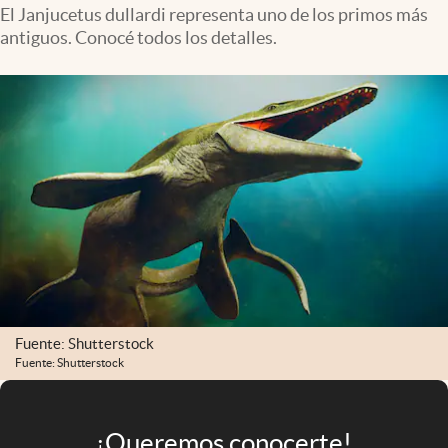
Infotechnology
El Janjucetus dullardi representa uno de los primos más
antiguos. Conocé todos los detalles.
Clase
Clima
Mundial 2026
Eventos Corporativos
El Cronista Studio
Mediakit
abre en nueva pestaña
Argentina
Fuente: Shutterstock
Fuente: Shutterstock
¡Queremos conocerte!