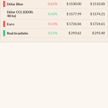
-0,65
%
$
1530,00
$
1510,00
Dólar Blue
Dólar CCL (GD30,
0,42
%
$
1577,99
$
1574,21
48 hs)
-0,11
%
$
1726,06
$
1724,61
Euro
0,51
%
$
293,62
$
293,40
Real brasileño