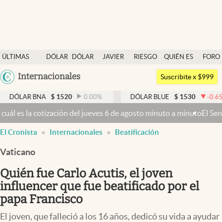
Últimas noticias
ÚLTIMAS
DÓLAR
DÓLAR
JAVIER
RIESGO
QUIÉN ES
FORO
Dólar
NOTICIAS
BLUE
MILEI
PAÍS
QUIÉN
Argentina
Internacionales
Members
Suscribite x $999
España
Economía y Política
AR BNA
$
1520
0.00
%
DÓLAR BLUE
$
1530
-0.65
%
México
ión del jueves 6 de agosto minuto a minuto
El Senado busca aprobar l
Finanzas y Mercados
USA
El Cronista
Internacionales
Beatificación
Mercados Online
Colombia
Uruguay
Vaticano
Negocios
Quién fue Carlo Acutis, el joven
Columnistas
influencer que fue beatificado por el
Otras secciones
papa Francisco
Apertura
El joven, que falleció a los 16 años, dedicó su vida a ayudar