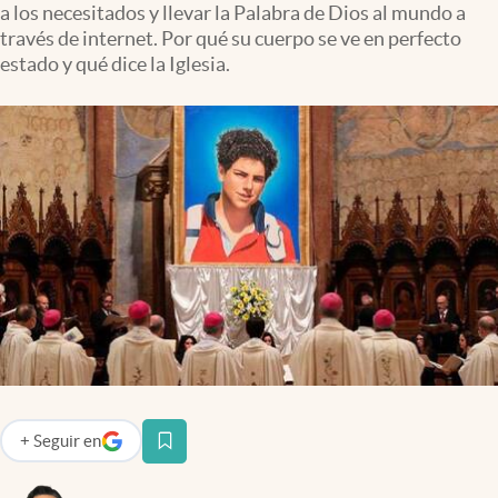
a los necesitados y llevar la Palabra de Dios al mundo a
Infotechnology
través de internet. Por qué su cuerpo se ve en perfecto
Clase
estado y qué dice la Iglesia.
Clima
Mundial 2026
Eventos Corporativos
El Cronista Studio
Mediakit
abre en nueva pestaña
Argentina
+
Seguir
en
abre en nueva pestaña