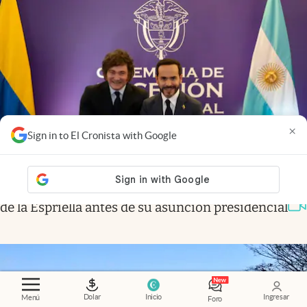
×
Sign in to El Cronista with Google
Agenda
.
Milei se reunió en Colombia con Abelardo
de la Espriella antes de su asunción presidencial
Dolar
Inicio
Ingresar
Menú
Foro