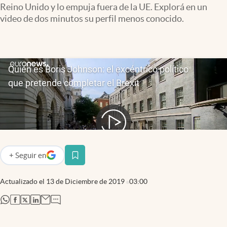
Reino Unido y lo empuja fuera de la UE. Explorá en un
Infotechnology
video de dos minutos su perfil menos conocido.
Clase
Clima
Mundial 2026
Eventos Corporativos
El Cronista Studio
Mediakit
abre en nueva pestaña
Argentina
+
Seguir
en
abre en nueva pestaña
Actualizado el
13 de Diciembre de 2019
03:00
abre en nueva pestaña
abre en nueva pestaña
abre en nueva pestaña
abre en nueva pestaña