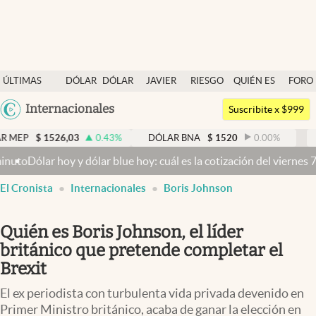
Últimas noticias
ÚLTIMAS
DÓLAR
DÓLAR
JAVIER
RIESGO
QUIÉN ES
FORO
Dólar
NOTICIAS
BLUE
MILEI
PAÍS
QUIÉN
Argentina
Internacionales
Members
Suscribite x $999
España
Economía y Política
526,03
0.43
%
DÓLAR BNA
$
1520
0.00
%
DÓLAR BL
México
 hoy y dólar blue hoy: cuál es la cotización del viernes 7 de agost
Finanzas y Mercados
USA
El Cronista
Internacionales
Boris Johnson
Mercados Online
Colombia
Uruguay
Negocios
Quién es Boris Johnson, el líder
Columnistas
británico que pretende completar el
Brexit
Otras secciones
El ex periodista con turbulenta vida privada devenido en
Apertura
Primer Ministro británico, acaba de ganar la elección en