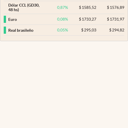
Dólar CCL (GD30,
0,87
%
$
1585,52
$
1576,89
48 hs)
0,08
%
$
1733,27
$
1731,97
Euro
0,05
%
$
295,03
$
294,82
Real brasileño