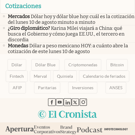
Cotizaciones
Mercados
Dólar hoy y dólar blue hoy: cuál es la cotización
del lunes 10 de agosto minuto a minuto
¿Giro diplomático?
Karina Milei viajará a China: qué
busca el Gobierno y cómo juega EE.UU., el tercero en
discordia
Monedas
Dólar a peso mexicano HOY: a cuánto abre la
cotización de este lunes 10 de agosto
Dólar
Dólar Blue
Criptomonedas
Bitcoin
Fintech
Merval
Quiniela
Calendario de feriados
AFIP
Paritarias
Inversiones
ANSES
abre en nueva pestaña
abre en nueva pestaña
abre en nueva pestaña
abre en nueva pestaña
abre en nueva pestaña