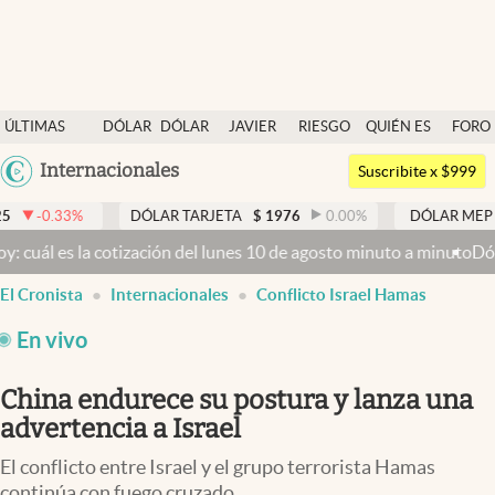
Últimas noticias
ÚLTIMAS
DÓLAR
DÓLAR
JAVIER
RIESGO
QUIÉN ES
FORO
Dólar
NOTICIAS
BLUE
MILEI
PAÍS
QUIÉN
Argentina
Internacionales
Members
Suscribite x $999
España
Economía y Política
DÓLAR TARJETA
$
1976
0.00
%
DÓLAR MEP
$
1526,03
México
 cotización del lunes 10 de agosto minuto a minuto
Dólar hoy y dóla
Finanzas y Mercados
USA
El Cronista
Internacionales
Conflicto Israel Hamas
Mercados Online
Colombia
Uruguay
En vivo
Negocios
Columnistas
China endurece su postura y lanza una
advertencia a Israel
Otras secciones
El conflicto entre Israel y el grupo terrorista Hamas
Apertura
continúa con fuego cruzado.