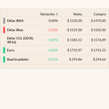
Variación
Venta
Compra
0,00
%
$
1520,00
$
1470,00
Dólar BNA
-0,33
%
$
1525,00
$
1505,00
Dólar Blue
Dólar CCL (GD30,
0,87
%
$
1585,52
$
1576,89
48 hs)
0,06
%
$
1732,97
$
1731,52
Euro
0,01
%
$
294,86
$
294,66
Real brasileño