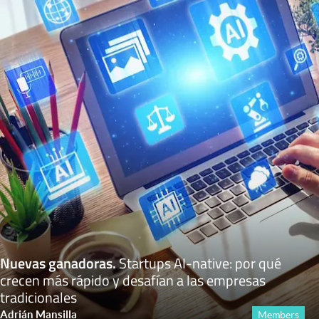
Nuevas ganadoras
.
Startups AI-native: por qué
crecen más rápido y desafían a las empresas
tradicionales
Adrián Mansilla
Members