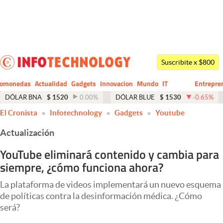
Últimas noticias
Dólar
Suscribite x $800
Members
tomonedas
Actualidad
Gadgets
Innovacion
Mundo
IT
Entrepre
CIO
Business
Economía y Política
DÓLAR BNA
$
1520
0.00
%
DÓLAR BLUE
$
1530
-0.65
%
El Cronista
Infotechnology
Gadgets
Youtube
Finanzas y Mercados
Actualización
Mercados Online
YouTube eliminará contenido y cambia para
Negocios
siempre, ¿cómo funciona ahora?
Columnistas
La plataforma de videos implementará un nuevo esquema
Otras secciones
de políticas contra la desinformación médica. ¿Cómo
será?
Apertura