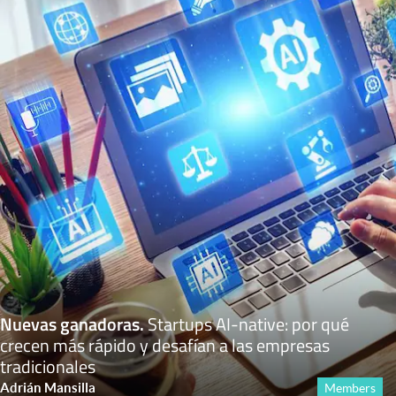
Nuevas ganadoras
.
Startups AI-native: por qué
crecen más rápido y desafían a las empresas
tradicionales
Adrián Mansilla
Members