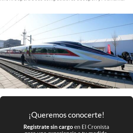
Infotechnology
Clase
Clima
Mundial 2026
Eventos Corporativos
El Cronista Studio
Mediakit
abre en nueva pestaña
Argentina
¡Queremos conocerte!
Registrate sin cargo
en El Cronista