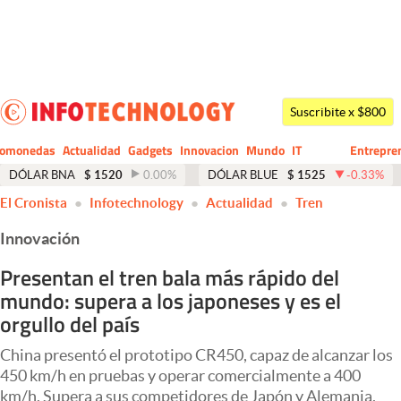
Últimas noticias
Dólar
Suscribite x $800
Members
tomonedas
Actualidad
Gadgets
Innovacion
Mundo
IT
Entrepre
CIO
Business
Economía y Política
DÓLAR BNA
$
1520
0.00
%
DÓLAR BLUE
$
1525
-0.33
%
El Cronista
Infotechnology
Actualidad
Tren
Finanzas y Mercados
Innovación
Mercados Online
Presentan el tren bala más rápido del
Negocios
mundo: supera a los japoneses y es el
Columnistas
orgullo del país
Otras secciones
China presentó el prototipo CR450, capaz de alcanzar los
450 km/h en pruebas y operar comercialmente a 400
Apertura
km/h. Supera a sus competidores de Japón y Alemania.