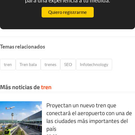
para una experiencia a tu medida.
Quiero registrarme
Temas relacionados
tren
Tren bala
trenes
SEO
Infotechnology
Más noticias de
tren
Proyectan un nuevo tren que
conectará el aeropuerto con una de
las ciudades más importantes del
país