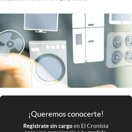
Infotechnology
Clase
Clima
Mundial 2026
Eventos Corporativos
El Cronista Studio
Mediakit
abre en nueva pestaña
Argentina
¡Queremos conocerte!
Registrate sin cargo
en El Cronista