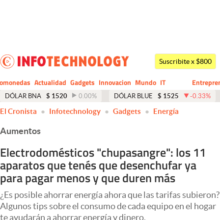
Últimas noticias
Dólar
Suscribite x $800
Members
tomonedas
Actualidad
Gadgets
Innovacion
Mundo
IT
Entrepre
CIO
Business
Economía y Política
DÓLAR BNA
$
1520
0.00
%
DÓLAR BLUE
$
1525
-0.33
%
El Cronista
Infotechnology
Gadgets
Energía
Finanzas y Mercados
Aumentos
Mercados Online
Electrodomésticos "chupasangre": los 11
Negocios
aparatos que tenés que desenchufar ya
Columnistas
para pagar menos y que duren más
Otras secciones
¿Es posible ahorrar energía ahora que las tarifas subieron?
Algunos tips sobre el consumo de cada equipo en el hogar
Apertura
te ayudarán a ahorrar energía y dinero.