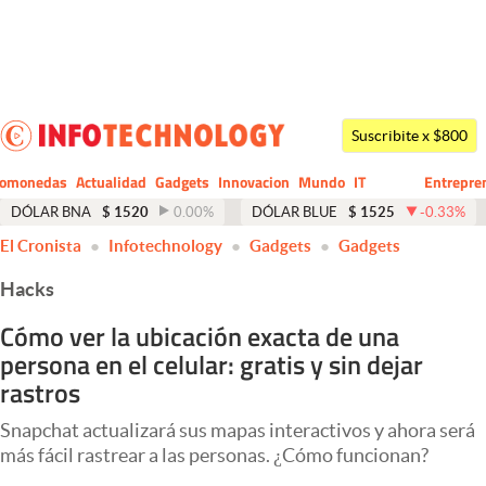
Últimas noticias
Dólar
Suscribite x $800
Members
tomonedas
Actualidad
Gadgets
Innovacion
Mundo
IT
Entrepre
CIO
Business
Economía y Política
DÓLAR BNA
$
1520
0.00
%
DÓLAR BLUE
$
1525
-0.33
%
El Cronista
Infotechnology
Gadgets
Gadgets
Finanzas y Mercados
Hacks
Mercados Online
Cómo ver la ubicación exacta de una
Negocios
persona en el celular: gratis y sin dejar
Columnistas
rastros
Otras secciones
Snapchat actualizará sus mapas interactivos y ahora será
más fácil rastrear a las personas. ¿Cómo funcionan?
Apertura