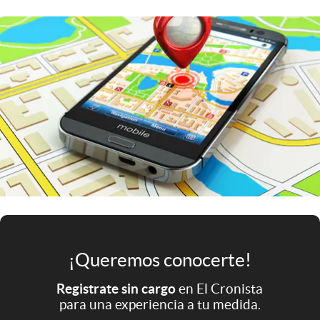
Infotechnology
Clase
Clima
Mundial 2026
Eventos Corporativos
El Cronista Studio
Mediakit
abre en nueva pestaña
Argentina
¡Queremos conocerte!
Registrate sin cargo
en El Cronista
para una experiencia a tu medida.