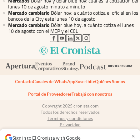
Mercados
Dólar hoy y dólar blue hoy: cuál es la cotización del
lunes 10 de agosto minuto a minuto
Mercado cambiario
Dólar hoy: a cuánto cotiza el oficial en los
bancos de la City este lunes 10 de agosto
Mercado cambiario
Dólar blue hoy: a cuánto cotiza el lunes
10 de agosto con el MEP y el CCL
abre en nueva pestaña
abre en nueva pestaña
abre en nueva pestaña
abre en nueva pestaña
abre en nueva pestaña
Contacto
Canales de WhatsApp
Suscribite
Quiénes Somos
Portal de Proveedores
Trabajá con nosotros
Copyright 2025 cronista.com
Todos los derechos reservados
Términos y condiciones
Privacidad
Consentimiento
×
Tel:
+54 11 7078-3270
Sign in to El Cronista with Google