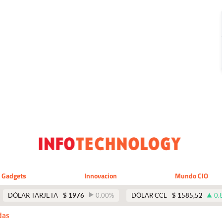
Gadgets
Innovacion
Mundo CIO
DÓLAR TARJETA
$
1976
0.00
%
DÓLAR CCL
$
1585,52
0.
das