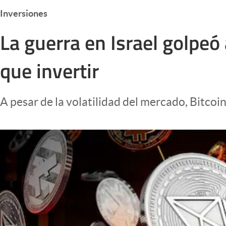
Infotechnology
Inversiones
Clase
La guerra en Israel golpeó
Clima
que invertir
Mundial 2026
Eventos Corporativos
A pesar de la volatilidad del mercado, Bitcoin
El Cronista Studio
Mediakit
abre en nueva pestaña