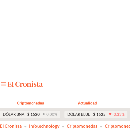
Últimas noticias
Dólar
Members
Economía y Política
Finanzas y Mercados
Mercados Online
Negocios
Columnistas
Criptomonedas
Actualidad
Otras secciones
DÓLAR BNA
$
1520
0.00
%
DÓLAR BLUE
$
1525
-0.33
%
Apertura
El Cronista
Infotechnology
Criptomonedas
Criptomone