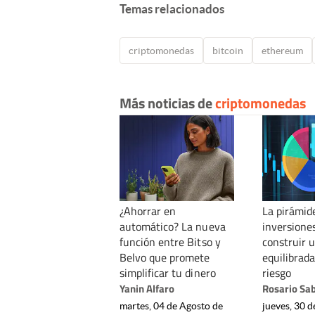
Temas relacionados
criptomonedas
bitcoin
ethereum
Más noticias de
criptomonedas
¿Ahorrar en
La pirámide
automático? La nueva
inversione
función entre Bitso y
construir 
Belvo que promete
equilibrada
simplificar tu dinero
riesgo
Yanin Alfaro
Rosario Sa
martes, 04 de Agosto de
jueves, 30 d