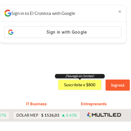
×
Sign in to El Cronista with Google
¡Navegá sin limites!
Suscribite x $800
Ingresá
IT Business
Entreprenerds
abre 
87
%
DÓLAR MEP
$
1526,03
0.43
%