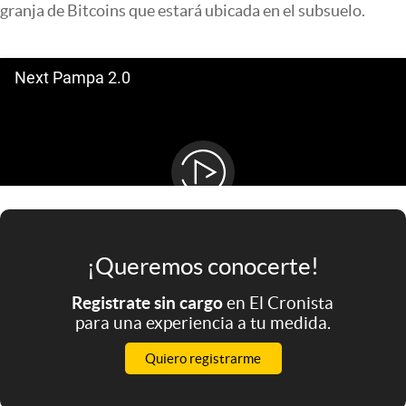
granja de Bitcoins que estará ubicada en el subsuelo.
Infotechnology
Clase
Clima
Mundial 2026
Eventos Corporativos
El Cronista Studio
Mediakit
abre en nueva pestaña
¡Queremos conocerte!
Argentina
Registrate sin cargo
en El Cronista
para una experiencia a tu medida.
Quiero registrarme