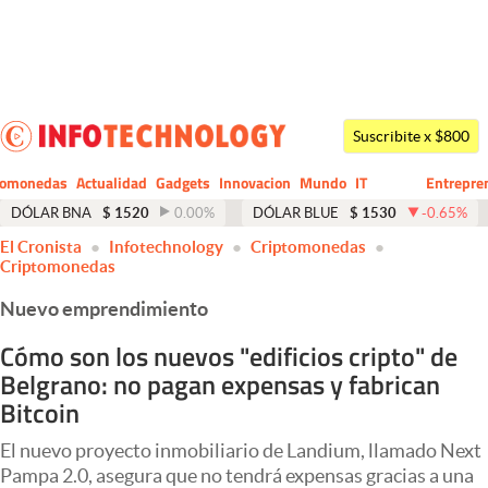
Últimas noticias
Dólar
Suscribite x $800
Members
tomonedas
Actualidad
Gadgets
Innovacion
Mundo
IT
Entrepre
CIO
Business
Economía y Política
DÓLAR BNA
$
1520
0.00
%
DÓLAR BLUE
$
1530
-0.65
%
El Cronista
Infotechnology
Criptomonedas
Finanzas y Mercados
Criptomonedas
Mercados Online
Nuevo emprendimiento
Negocios
Cómo son los nuevos "edificios cripto" de
Belgrano: no pagan expensas y fabrican
Columnistas
Bitcoin
Otras secciones
El nuevo proyecto inmobiliario de Landium, llamado Next
Apertura
Pampa 2.0, asegura que no tendrá expensas gracias a una