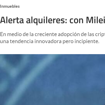
Infotechnology
Inmuebles
Clase
Alerta alquileres: con Mil
Clima
Mundial 2026
En medio de la creciente adopción de las cr
Eventos Corporativos
una tendencia innovadora pero incipiente.
El Cronista Studio
Mediakit
abre en nueva pestaña