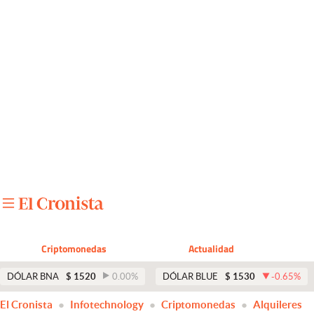
Últimas noticias
Dólar
Members
Economía y Política
Finanzas y Mercados
Mercados Online
Negocios
Columnistas
Criptomonedas
Actualidad
Otras secciones
DÓLAR BNA
$
1520
0.00
%
DÓLAR BLUE
$
1530
-0.65
%
Apertura
El Cronista
Infotechnology
Criptomonedas
Alquileres