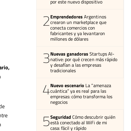
por este nuevo dispositivo
2
Emprendedores
Argentinos
crearon un marketplace que
conecta comercios con
fabricantes y ya levantaron
millones de dólares
3
Nuevas ganadoras
Startups AI-
native: por qué crecen más rápido
y desafían a las empresas
ario,
tradicionales
n
4
Nuevo escenario
La “amenaza
cuántica” ya es real para las
empresas: cómo transforma los
negocios
 de
5
ntre
Seguridad
Cómo descubrir quién
está conectado al WiFi de mi
n
casa: fácil y rápido