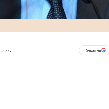
+
Seguir
en
3
19:49
abre en nueva p