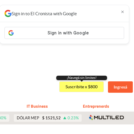
×
Sign in to El Cronista with Google
¡Navegá sin limites!
Suscribite x $800
Ingresá
IT Business
Entreprenerds
abre 
30
%
DÓLAR MEP
$
1521,52
0.23
%