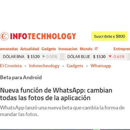
Últimas noticias
Dólar
Suscribite x $800
Members
tomonedas
Actualidad
Gadgets
Innovacion
Mundo
IT
Entrepre
CIO
Business
Economía y Política
DÓLAR BNA
$
1520
0.00
%
DÓLAR BLUE
$
1530
-0.65
%
El Cronista
Infotechnology
Gadgets
Whatsapp
Finanzas y Mercados
Beta para Android
Mercados Online
Nueva función de WhatsApp: cambian
Negocios
todas las fotos de la aplicación
Columnistas
WhatsApp lanzó una nueva beta que cambia la forma de
Otras secciones
mandar las fotos.
Apertura