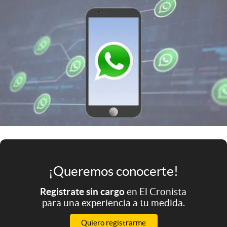
Infotechnology
Clase
Clima
Mundial 2026
Eventos Corporativos
El Cronista Studio
Mediakit
abre en nueva pestaña
Argentina
¡Queremos conocerte!
Registrate sin cargo
en El Cronista
para una experiencia a tu medida.
Quiero registrarme