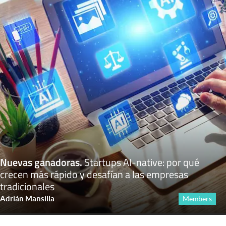
Nuevas ganadoras
.
Startups AI-native: por qué
crecen más rápido y desafían a las empresas
tradicionales
Adrián Mansilla
Members