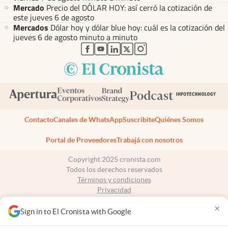
Mercado
Precio del DÓLAR HOY: así cerró la cotización de
este jueves 6 de agosto
Mercados
Dólar hoy y dólar blue hoy: cuál es la cotización del
jueves 6 de agosto minuto a minuto
abre en nueva pestaña
abre en nueva pestaña
abre en nueva pestaña
abre en nueva pestaña
abre en nueva pestaña
Contacto
Canales de WhatsApp
Suscribite
Quiénes Somos
Portal de Proveedores
Trabajá con nosotros
Copyright 2025 cronista.com
Todos los derechos reservados
Términos y condiciones
Privacidad
Consentimiento
×
Tel:
+54 11 7078-3270
Sign in to El Cronista with Google