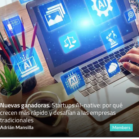
Nuevas ganadoras
.
Startups AI-native: por qué
crecen más rápido y desafían a las empresas
tradicionales
Adrián Mansilla
Members