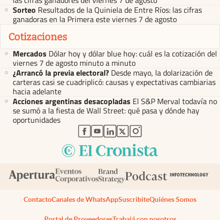
las cifras ganadores del viernes 7 de agosto
Sorteo
Resultados de la Quiniela de Entre Ríos: las cifras
ganadoras en la Primera este viernes 7 de agosto
Cotizaciones
Mercados
Dólar hoy y dólar blue hoy: cuál es la cotización del
viernes 7 de agosto minuto a minuto
¿Arrancó la previa electoral?
Desde mayo, la dolarización de
carteras casi se cuadriplicó: causas y expectativas cambiarias
hacia adelante
Acciones argentinas desacopladas
El S&P Merval todavía no
se sumó a la fiesta de Wall Street: qué pasa y dónde hay
oportunidades
abre en nueva pestaña
abre en nueva pestaña
abre en nueva pestaña
abre en nueva pestaña
abre en nueva pestaña
Contacto
Canales de WhatsApp
Suscribite
Quiénes Somos
Portal de Proveedores
Trabajá con nosotros