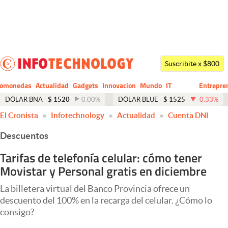
Últimas noticias
Dólar
Suscribite x $800
Members
tomonedas
Actualidad
Gadgets
Innovacion
Mundo
IT
Entrepre
CIO
Business
Economía y Política
DÓLAR BNA
$
1520
0.00
%
DÓLAR BLUE
$
1525
-0.33
%
El Cronista
Infotechnology
Actualidad
Cuenta DNI
Finanzas y Mercados
Descuentos
Mercados Online
Tarifas de telefonía celular: cómo tener
Negocios
Movistar y Personal gratis en diciembre
Columnistas
La billetera virtual del Banco Provincia ofrece un
Otras secciones
descuento del 100% en la recarga del celular. ¿Cómo lo
consigo?
Apertura