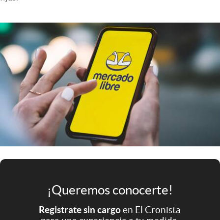
Infotechnology
Clase
Clima
Mundial 2026
Eventos Corporativos
El Cronista Studio
Mediakit
abre en nueva pestaña
Argentina
¡Queremos conocerte!
Registrate sin cargo
en El Cronista