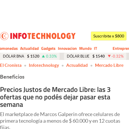
Últimas noticias
Dólar
Suscribite x $800
Members
tomonedas
Actualidad
Gadgets
Innovacion
Mundo
IT
Entrepre
CIO
Business
Economía y Política
DÓLAR BNA
$
1520
0.33
%
DÓLAR BLUE
$
1540
-0.32
%
El Cronista
Infotechnology
Actualidad
Mercado Libre
Finanzas y Mercados
Beneficios
Mercados Online
Precios Justos de Mercado Libre: las 3
Negocios
ofertas que no podés dejar pasar esta
Columnistas
semana
Otras secciones
El marketplace de Marcos Galperin ofrece celulares de
primera tecnología a menos de $ 60.000 y en 12 cuotas
Apertura
fijas.