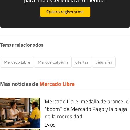
para una experiencia a tu medida.
Quiero registrarme
Temas relacionados
Mercado Libre
Marcos Galperín
ofertas
celulares
Más noticias de
Mercado Libre
Mercado Libre: medalla de bronce, el
“boom” de Mercado Pago y la plaga
de la morosidad
19:06