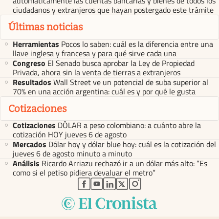
automáticamente las cuentas bancarias y bienes de todos los
ciudadanos y extranjeros que hayan postergado este trámite
Últimas noticias
Herramientas
Pocos lo saben: cuál es la diferencia entre una
llave inglesa y francesa y para qué sirve cada una
Congreso
El Senado busca aprobar la Ley de Propiedad
Privada, ahora sin la venta de tierras a extranjeros
Resultados
Wall Street ve un potencial de suba superior al
70% en una acción argentina: cuál es y por qué le gusta
Cotizaciones
Cotizaciones
DÓLAR a peso colombiano: a cuánto abre la
cotización HOY jueves 6 de agosto
Mercados
Dólar hoy y dólar blue hoy: cuál es la cotización del
jueves 6 de agosto minuto a minuto
Análisis
Ricardo Arriazu rechazó ir a un dólar más alto: “Es
como si el petiso pidiera devaluar el metro”
abre en nueva pestaña
abre en nueva pestaña
abre en nueva pestaña
abre en nueva pestaña
abre en nueva pestaña