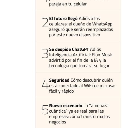
pareja en tu celular
2
El futuro llegó
Adiós a los
celulares: el dueño de WhatsApp
aseguró que serán reemplazados
por este nuevo dispositivo
3
Se despide ChatGPT
Adiós
Inteligencia Artificial: Elon Musk
advirtió por el fin de la IA y la
tecnología que tomará su lugar
4
Seguridad
Cómo descubrir quién
está conectado al WiFi de mi casa:
fácil y rápido
5
Nuevo escenario
La “amenaza
cuántica” ya es real para las
empresas: cómo transforma los
negocios