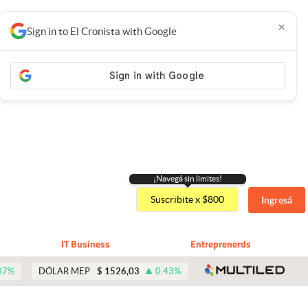
×
Sign in to El Cronista with Google
¡Navegá sin limites!
Suscribite x $800
Ingresá
IT Business
Entreprenerds
abre 
87
%
DÓLAR MEP
$
1526,03
0.43
%