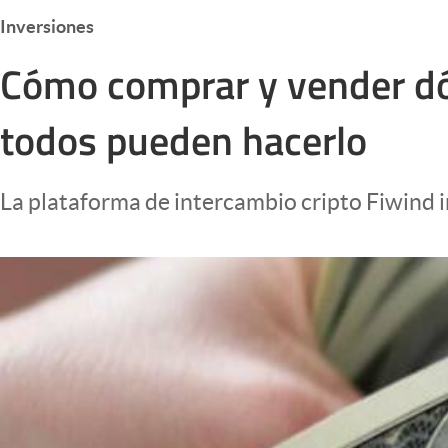
Infotechnology
Inversiones
Clase
Cómo comprar y vender dóla
Clima
todos pueden hacerlo
Mundial 2026
Eventos Corporativos
La plataforma de intercambio cripto Fiwind i
El Cronista Studio
Mediakit
abre en nueva pestaña