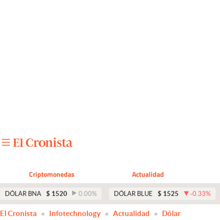
Últimas noticias
Dólar
Members
Economía y Política
Finanzas y Mercados
Mercados Online
Negocios
Columnistas
Criptomonedas
Actualidad
Otras secciones
DÓLAR BNA
$
1520
0.00
%
DÓLAR BLUE
$
1525
-0.33
%
Apertura
El Cronista
Infotechnology
Actualidad
Dólar