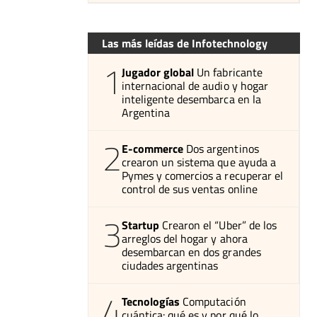
Las más leídas de Infotechnology
1
Jugador global
Un fabricante
internacional de audio y hogar
inteligente desembarca en la
Argentina
2
E-commerce
Dos argentinos
crearon un sistema que ayuda a
Pymes y comercios a recuperar el
control de sus ventas online
3
Startup
Crearon el “Uber” de los
arreglos del hogar y ahora
desembarcan en dos grandes
ciudades argentinas
4
Tecnologías
Computación
cuántica: qué es y por qué lo