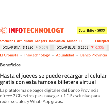
Últimas noticias
Dólar
Suscribite x $800
Members
tomonedas
Actualidad
Gadgets
Innovacion
Mundo
IT
Entrepre
CIO
Business
Economía y Política
DÓLAR BNA
$
1520
0.00
%
DÓLAR BLUE
$
1525
-0.33
%
El Cronista
Infotechnology
Actualidad
Banco Provincia
Finanzas y Mercados
Beneficios
Mercados Online
Hasta el jueves se puede recargar el celular
Negocios
gratis con esta famosa billetera virtual
Columnistas
La plataforma de pagos digitales del Banco Provincia
Otras secciones
ofrece 2 GB extras para navegar + 1 GB exclusivo para
redes sociales y WhatsApp gratis.
Apertura