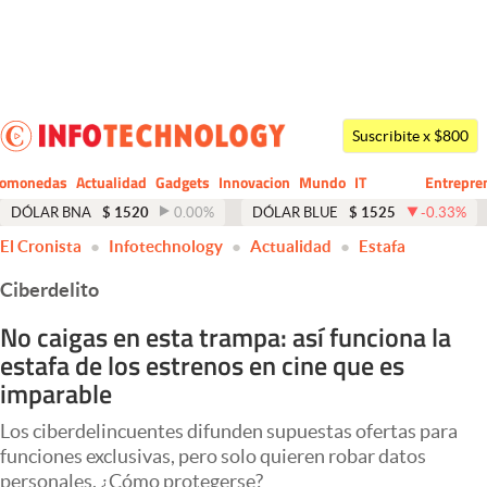
Últimas noticias
Dólar
Suscribite x $800
Members
tomonedas
Actualidad
Gadgets
Innovacion
Mundo
IT
Entrepre
CIO
Business
Economía y Política
DÓLAR BNA
$
1520
0.00
%
DÓLAR BLUE
$
1525
-0.33
%
El Cronista
Infotechnology
Actualidad
Estafa
Finanzas y Mercados
Ciberdelito
Mercados Online
No caigas en esta trampa: así funciona la
Negocios
estafa de los estrenos en cine que es
Columnistas
imparable
Otras secciones
Los ciberdelincuentes difunden supuestas ofertas para
funciones exclusivas, pero solo quieren robar datos
Apertura
personales. ¿Cómo protegerse?