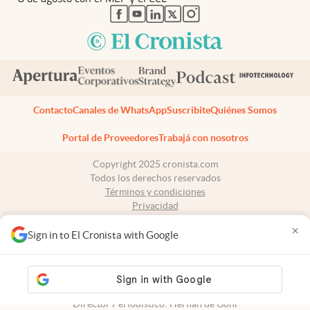
abre en nueva pestaña
abre en nueva pestaña
abre en nueva pestaña
abre en nueva pestaña
abre en nueva pestaña
Contacto
Canales de WhatsApp
Suscribite
Quiénes Somos
Portal de Proveedores
Trabajá con nosotros
Copyright 2025 cronista.com
Todos los derechos reservados
Términos y condiciones
Privacidad
Consentimiento
×
Tel:
+54 11 7078-3270
Sign in to El Cronista with Google
cronista.com
es propiedad de El Cronista Comercial S.A Registro de
propiedad intelectual: 56576959
N° de edición: 10.951 - 8 de agosto de 2026
Director Periodístico: Hernán de Goñi