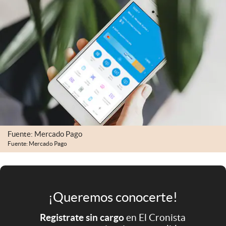
Infotechnology
Clase
Clima
Mundial 2026
Eventos Corporativos
El Cronista Studio
Mediakit
Fuente: Mercado Pago
abre en nueva pestaña
Fuente: Mercado Pago
Argentina
¡Queremos conocerte!
Registrate sin cargo
en El Cronista