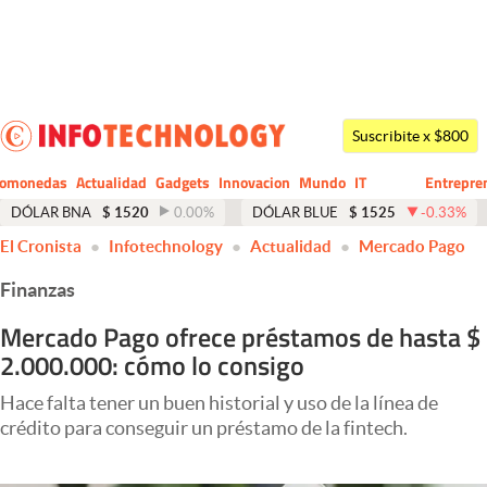
Últimas noticias
Dólar
Suscribite x $800
Members
tomonedas
Actualidad
Gadgets
Innovacion
Mundo
IT
Entrepre
CIO
Business
Economía y Política
DÓLAR BNA
$
1520
0.00
%
DÓLAR BLUE
$
1525
-0.33
%
El Cronista
Infotechnology
Actualidad
Mercado Pago
Finanzas y Mercados
Finanzas
Mercados Online
Mercado Pago ofrece préstamos de hasta $
Negocios
2.000.000: cómo lo consigo
Columnistas
Hace falta tener un buen historial y uso de la línea de
Otras secciones
crédito para conseguir un préstamo de la fintech.
Apertura