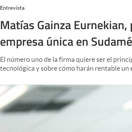
Infotechnology
Entrevista
Clase
Matías Gainza Eurnekian,
Clima
empresa única en Sudamé
Mundial 2026
Eventos Corporativos
El número uno de la firma quiere ser el princip
El Cronista Studio
tecnológica y sobre cómo harán rentable un
Mediakit
abre en nueva pestaña