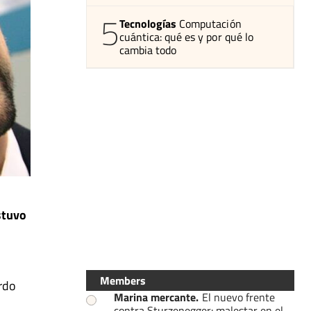
5
Tecnologías
Computación
cuántica: qué es y por qué lo
cambia todo
stuvo
Members
ardo
Marina mercante
.
El nuevo frente
contra Sturzenegger: malestar en el