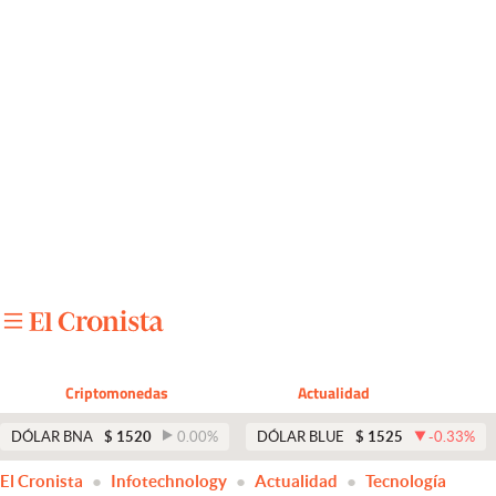
Últimas noticias
Dólar
Members
Economía y Política
Finanzas y Mercados
Mercados Online
Negocios
Columnistas
Criptomonedas
Actualidad
Otras secciones
DÓLAR BNA
$
1520
0.00
%
DÓLAR BLUE
$
1525
-0.33
%
Apertura
El Cronista
Infotechnology
Actualidad
Tecnología