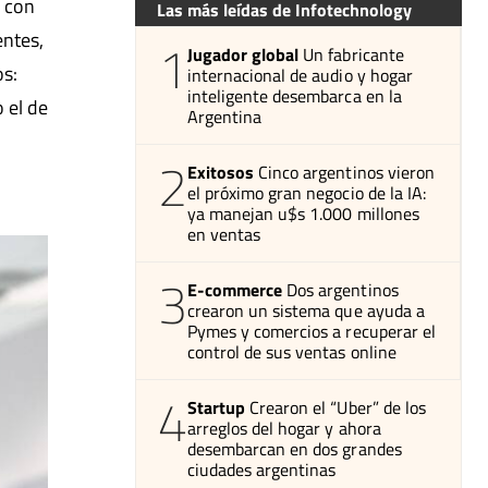
ó con
Las más leídas de Infotechnology
entes,
1
Jugador global
Un fabricante
os:
internacional de audio y hogar
inteligente desembarca en la
 el de
Argentina
2
Exitosos
Cinco argentinos vieron
el próximo gran negocio de la IA:
ya manejan u$s 1.000 millones
en ventas
3
E-commerce
Dos argentinos
crearon un sistema que ayuda a
Pymes y comercios a recuperar el
control de sus ventas online
4
Startup
Crearon el “Uber” de los
arreglos del hogar y ahora
desembarcan en dos grandes
ciudades argentinas