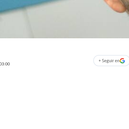
+
Seguir
en
abre en nueva p
03:00