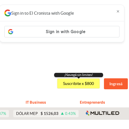
×
Sign in to El Cronista with Google
¡Navegá sin limites!
Suscribite x $800
Ingresá
IT Business
Entreprenerds
abre 
87
%
DÓLAR MEP
$
1526,03
0.43
%