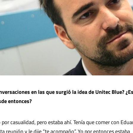
versaciones en las que surgió la idea de Unitec Blue? ¿E
esde entonces?
o por casualidad, pero estaba ahí. Tenía que comer con Edu
sta reunión y le dije “te acompaño”. Yo por entonces estaba