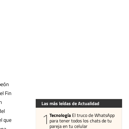
peón
el Fin
n
Las más leídas de Actualidad
del
1
Tecnología
El truco de WhatsApp
l que
para tener todos los chats de tu
pareja en tu celular
una