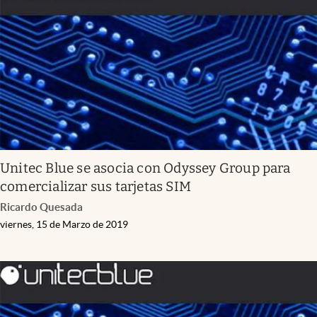
Infotechnology
Clase
Clima
Mundial 2026
Eventos Corporativos
El Cronista Studio
Unitec Blue se asocia con Odyssey Group para
Mediakit
comercializar sus tarjetas SIM
abre en nueva pestaña
Ricardo Quesada
Argentina
viernes, 15 de Marzo de 2019