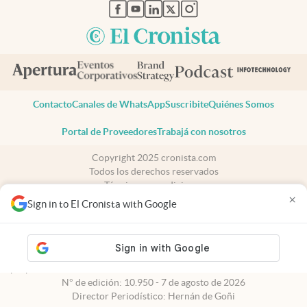
abre en nueva pestaña
abre en nueva pestaña
abre en nueva pestaña
abre en nueva pestaña
abre en nueva pestaña
Contacto
Canales de WhatsApp
Suscribite
Quiénes Somos
Portal de Proveedores
Trabajá con nosotros
Copyright 2025 cronista.com
Todos los derechos reservados
Términos y condiciones
×
Privacidad
Sign in to El Cronista with Google
Consentimiento
Tel:
+54 11 7078-3270
cronista.com
es propiedad de El Cronista Comercial S.A Registro de
propiedad intelectual: 56576959
N° de edición: 10.950 - 7 de agosto de 2026
Director Periodístico: Hernán de Goñi