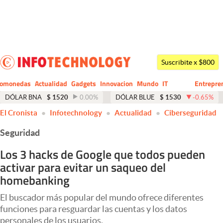
Últimas noticias
Dólar
Suscribite x $800
Members
tomonedas
Actualidad
Gadgets
Innovacion
Mundo
IT
Entrepre
CIO
Business
Economía y Política
DÓLAR BNA
$
1520
0.00
%
DÓLAR BLUE
$
1530
-0.65
%
El Cronista
Infotechnology
Actualidad
Ciberseguridad
Finanzas y Mercados
Seguridad
Mercados Online
Los 3 hacks de Google que todos pueden
Negocios
activar para evitar un saqueo del
Columnistas
homebanking
Otras secciones
El buscador más popular del mundo ofrece diferentes
funciones para resguardar las cuentas y los datos
Apertura
personales de los usuarios.