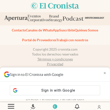
Contacto
Canales de WhatsApp
Suscribite
Quiénes Somos
Portal de Proveedores
Trabajá con nosotros
Copyright 2025 cronista.com
Todos los derechos reservados
Términos y condiciones
Privacidad
Consentimiento
×
Tel:
+54 11 7078-3270
Sign in to El Cronista with Google
cronista.com
es propiedad de El Cronista Comercial S.A Registro de
propiedad intelectual: 56576959
N° de edición: 10.949 - 6 de agosto de 2026
Director Periodístico: Hernán de Goñi