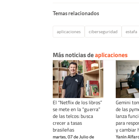
Temas relacionados
aplicaciones
ciberseguridad
estafa
Más noticias de
aplicaciones
El “Netflix de los libros”
Gemini tom
se mete en la “guerra”
de las pym
de las telcos: busca
lanza func
crecer a tasas
para respo
brasileñas
y cambiar 
Yanin Alfar
martes, 07 de Julio de