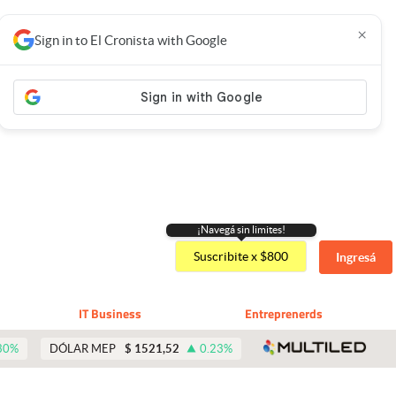
×
Sign in to El Cronista with Google
¡Navegá sin limites!
Suscribite x $800
Ingresá
IT Business
Entreprenerds
abre 
30
%
DÓLAR MEP
$
1521,52
0.23
%