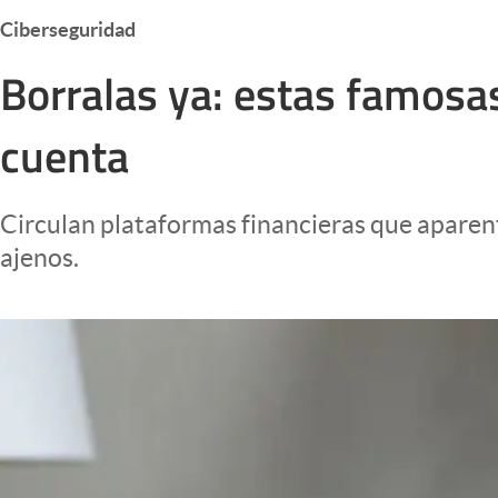
Infotechnology
Ciberseguridad
Clase
Borralas ya: estas famosas
Clima
cuenta
Mundial 2026
Eventos Corporativos
Circulan plataformas financieras que aparen
El Cronista Studio
ajenos.
Mediakit
abre en nueva pestaña