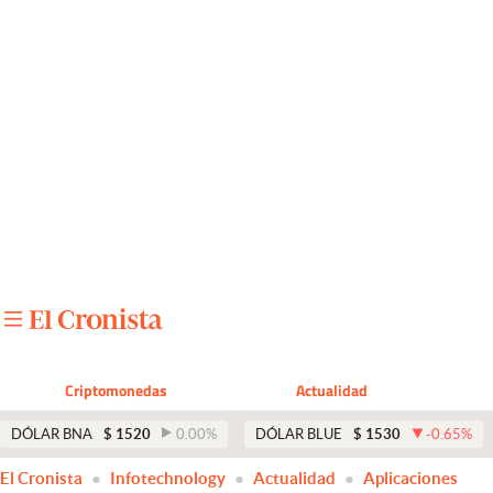
Últimas noticias
Dólar
Members
Economía y Política
Finanzas y Mercados
Mercados Online
Negocios
Columnistas
Criptomonedas
Actualidad
Otras secciones
DÓLAR BNA
$
1520
0.00
%
DÓLAR BLUE
$
1530
-0.65
%
Apertura
El Cronista
Infotechnology
Actualidad
Aplicaciones