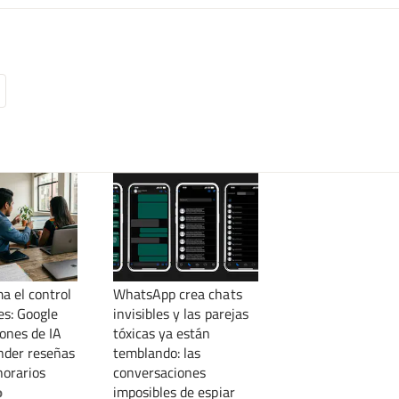
a el control
WhatsApp crea chats
es: Google
invisibles y las parejas
iones de IA
tóxicas ya están
nder reseñas
temblando: las
horarios
conversaciones
imposibles de espiar
o