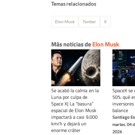
Temas relacionados
Elon Musk
Twitter
X
Más noticias de
Elon Musk
Se acabó la calma en la
SpaceX se
Luna por culpa de
50%: qué e
Space X| La “basura”
inversores
espacial de Elon Musk
balance
impactará a casi 9.000
Santiago E
km/h y dejará un
martes, 04 
enorme cráter
2026