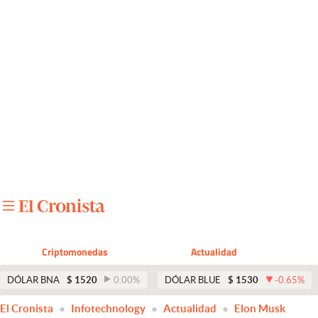
Últimas noticias
Dólar
Members
Economía y Política
Finanzas y Mercados
Mercados Online
Negocios
Columnistas
Criptomonedas
Actualidad
Otras secciones
DÓLAR BNA
$
1520
0.00
%
DÓLAR BLUE
$
1530
-0.65
%
Apertura
El Cronista
Infotechnology
Actualidad
Elon Musk