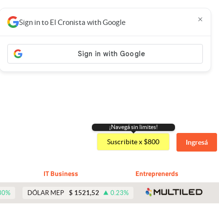
×
Sign in to El Cronista with Google
¡Navegá sin limites!
Suscribite x $800
Ingresá
IT Business
Entreprenerds
abre 
30
%
DÓLAR MEP
$
1521,52
0.23
%