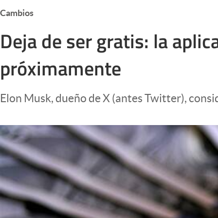
Infotechnology
Cambios
Clase
Deja de ser gratis: la apl
Clima
próximamente
Mundial 2026
Eventos Corporativos
Elon Musk, dueño de X (antes Twitter), consi
El Cronista Studio
Mediakit
abre en nueva pestaña