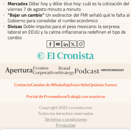
Mercados
Dólar hoy y dólar blue hoy: cuál es la cotización del
viernes 7 de agosto minuto a minuto
"Bajar un cambio"
Un exdirector del FMI señaló qué le falta al
Gobierno para consolidar el rumbo económico
Divisas
Doble impulso para el peso mexicano: la sorpresa
laboral en EEUU y la calma inflacionaria redefinen el tipo de
cambio
abre en nueva pestaña
abre en nueva pestaña
abre en nueva pestaña
abre en nueva pestaña
abre en nueva pestaña
Contacto
Canales de WhatsApp
Suscribite
Quiénes Somos
Portal de Proveedores
Trabajá con nosotros
Copyright 2025 cronista.com
Todos los derechos reservados
Términos y condiciones
Privacidad
Consentimiento