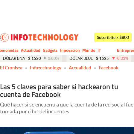
Últimas noticias
Dólar
Suscribite x $800
Members
tomonedas
Actualidad
Gadgets
Innovacion
Mundo
IT
Entrepre
CIO
Business
Economía y Política
DÓLAR BNA
$
1520
0.00
%
DÓLAR BLUE
$
1525
-0.33
%
El Cronista
Infotechnology
Actualidad
Facebook
Finanzas y Mercados
Mercados Online
Las 5 claves para saber si hackearon tu
cuenta de Facebook
Negocios
Columnistas
Qué hacer si se encuentra que la cuenta de la red social fue
tomada por ciberdelincuentes
Otras secciones
Apertura