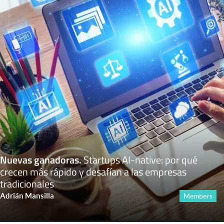
Nuevas ganadoras
.
Startups AI-native: por qué
crecen más rápido y desafían a las empresas
tradicionales
Adrián Mansilla
Members