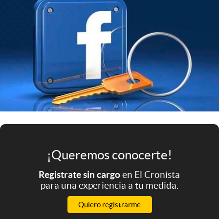
Infotechnology
Clase
Clima
Mundial 2026
Eventos Corporativos
El Cronista Studio
Mediakit
abre en nueva pestaña
Argentina
¡Queremos conocerte!
Registrate sin cargo
en El Cronista
para una experiencia a tu medida.
Quiero registrarme