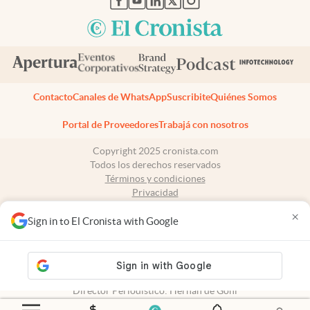
Contacto
Canales de WhatsApp
Suscribite
Quiénes Somos
Portal de Proveedores
Trabajá con nosotros
Copyright 2025 cronista.com
Todos los derechos reservados
Términos y condiciones
Privacidad
Consentimiento
×
Tel:
+54 11 7078-3270
Sign in to El Cronista with Google
cronista.com
es propiedad de El Cronista Comercial S.A Registro de
propiedad intelectual: 56576959
N° de edición: 10.949 - 6 de agosto de 2026
Director Periodístico: Hernán de Goñi