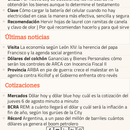
obtendrán los bienes aunque lo determine el testamento
Clave
Cómo cargar la batería del celular cuando no hay
electricidad en casa: la manera más efectiva, sencilla y segura
Recomendación
Hervir hojas de laurel con ramitas de canela
y clavo de olor | Por qué recomiendan hacerlo y para qué sirve
Últimas noticias
Visita
La economía según León XIV: la herencia del papa
Francisco y la agenda social argentina
Dólares del colchón
Ganancias y Bienes Personales: cómo
serán los controles de ARCA con Inocencia Fiscal II
Provincia
ARBA en pie de guerra: crece el malestar en la
agencia contra Kicillof y el Gobierno enfrenta otro revés
Cotizaciones
Mercados
Dólar hoy y dólar blue hoy: cuál es la cotización del
jueves 6 de agosto minuto a minuto
BCRA
REM: a cuánto llegará el dólar y cuál será la inflación a
fin de año, según los gurúes de la City
Récord
Argentina, a un paso del millón de barriles: cuántos
dólares ya genera el boom petrolero
abre en nueva pestaña
abre en nueva pestaña
abre en nueva pestaña
abre en nueva pestaña
abre en nueva pestaña