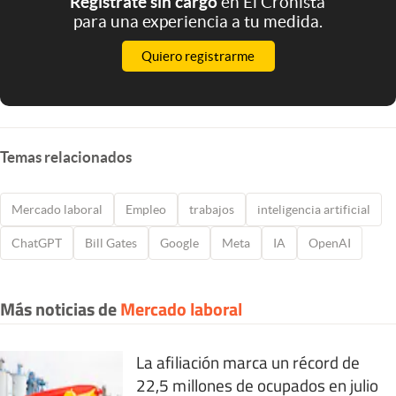
Registrate sin cargo
en El Cronista
para una experiencia a tu medida.
Quiero registrarme
Temas relacionados
Mercado laboral
Empleo
trabajos
inteligencia artificial
ChatGPT
Bill Gates
Google
Meta
IA
OpenAI
Más noticias de
Mercado laboral
La afiliación marca un récord de
22,5 millones de ocupados en julio