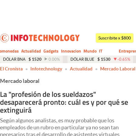
Últimas noticias
Dólar
Suscribite x $800
Members
tomonedas
Actualidad
Gadgets
Innovacion
Mundo
IT
Entrepre
CIO
Business
Economía y Política
DÓLAR BNA
$
1520
0.00
%
DÓLAR BLUE
$
1530
-0.65
%
El Cronista
Infotechnology
Actualidad
Mercado Laboral
Finanzas y Mercados
Mercado laboral
Mercados Online
La "profesión de los sueldazos"
Negocios
desaparecerá pronto: cuál es y por qué se
Columnistas
extinguirá
Otras secciones
Según algunos analistas, es muy probable que los
empleados de un rubro en particular ya no sean tan
Apertura
necesarios tras el desarrollo de asistentes virtuales