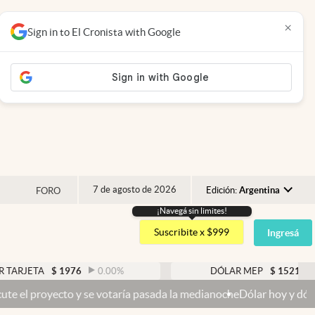
×
Sign in to El Cronista with Google
7 de agosto de 2026
Edición:
Argentina
FORO
¡Navegá sin limites!
Argentina
Suscribite x $999
Ingresá
España
México
TA
$
1976
0.00
%
DÓLAR MEP
$
1521,52
0.23
USA
ecto y se votaría pasada la medianoche
Dólar hoy y dólar blue hoy: 
Colombia