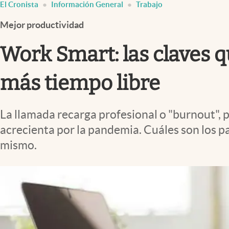
El Cronista
Información General
Trabajo
Infotechnology
Mejor productividad
Clase
Clima
Work Smart: las claves 
Mundial 2026
más tiempo libre
Eventos Corporativos
El Cronista Studio
La llamada recarga profesional o "burnout", 
Mediakit
acrecienta por la pandemia. Cuáles son los 
abre en nueva pestaña
mismo.