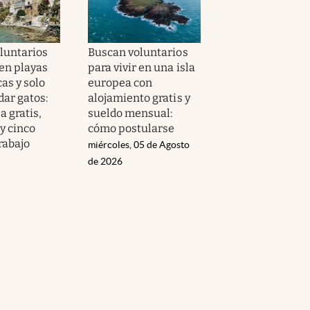
luntarios
Buscan voluntarios
 en playas
para vivir en una isla
as y solo
europea con
dar gatos:
alojamiento gratis y
a gratis,
sueldo mensual:
y cinco
cómo postularse
rabajo
miércoles, 05 de Agosto
de 2026