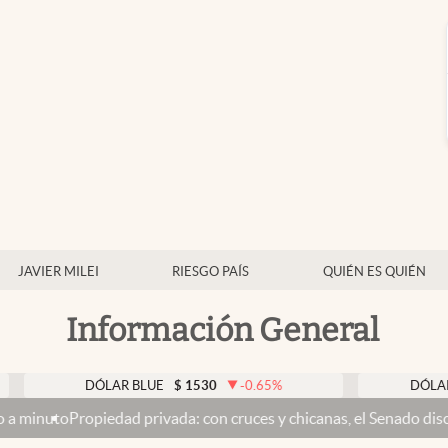
JAVIER MILEI
RIESGO PAÍS
QUIÉN ES QUIÉN
Información General
DÓLAR BLUE
$
1530
-0.65
%
DÓLAR TARJE
opiedad privada: con cruces y chicanas, el Senado discute el proy