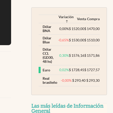
Variación
Venta
Compra
Dólar
0,00
%
$
1520,00
$
1470,00
BNA
Dólar
-0,65
%
$
1530,00
$
1510,00
Blue
Dólar
CCL
0,30
%
$
1576,16
$
1571,86
(GD30,
48 hs)
0,02
%
$
1728,45
$
1727,57
Euro
Real
-0,00
%
$
293,40
$
293,30
brasileño
Las más leídas de Información
General