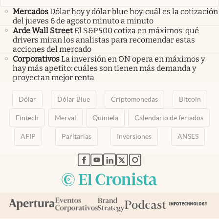
Mercados
Dólar hoy y dólar blue hoy: cuál es la cotización
del jueves 6 de agosto minuto a minuto
Arde Wall Street
El S&P500 cotiza en máximos: qué
drivers miran los analistas para recomendar estas
acciones del mercado
Corporativos
La inversión en ON opera en máximos y
hay más apetito: cuáles son tienen más demanda y
proyectan mejor renta
Dólar
Dólar Blue
Criptomonedas
Bitcoin
Fintech
Merval
Quiniela
Calendario de feriados
AFIP
Paritarias
Inversiones
ANSES
abre en nueva pestaña
abre en nueva pestaña
abre en nueva pestaña
abre en nueva pestaña
abre en nueva pestaña