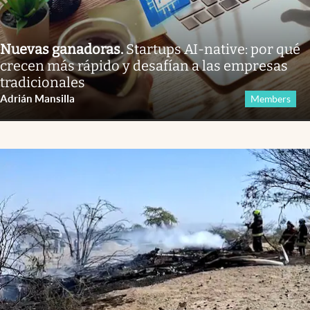
Nuevas ganadoras
.
Startups AI-native: por qué
crecen más rápido y desafían a las empresas
tradicionales
Adrián Mansilla
Members