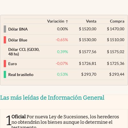
Variación
Venta
Compra
0,00
%
$
1520,00
$
1470,00
Dólar BNA
-0,65
%
$
1530,00
$
1510,00
Dólar Blue
Dólar CCL (GD30,
0,39
%
$
1577,56
$
1575,02
48 hs)
-0,07
%
$
1726,81
$
1725,36
Euro
0,53
%
$
293,70
$
293,44
Real brasileño
Las más leídas de Información General
1
Oficial
Por nueva Ley de Sucesiones, los herederos
no obtendrán los bienes aunque lo determine el
testamento