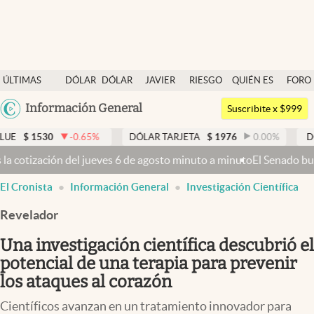
Últimas noticias
ÚLTIMAS
DÓLAR
DÓLAR
JAVIER
RIESGO
QUIÉN ES
FORO
Dólar
NOTICIAS
BLUE
MILEI
PAÍS
QUIÉN
Argentina
Información General
Members
Suscribite x $999
España
Economía y Política
0.65
%
DÓLAR TARJETA
$
1976
0.00
%
DÓLAR MEP
$
151
México
osto minuto a minuto
El Senado busca aprobar la Ley de Propiedad Pr
Finanzas y Mercados
USA
El Cronista
Información General
Investigación Científica
Mercados Online
Colombia
Uruguay
Revelador
Negocios
Una investigación científica descubrió el
Columnistas
potencial de una terapia para prevenir
Otras secciones
los ataques al corazón
Apertura
Científicos avanzan en un tratamiento innovador para