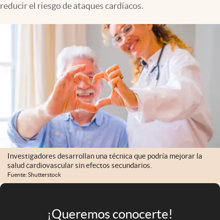
reducir el riesgo de ataques cardíacos.
Infotechnology
Clase
Clima
Mundial 2026
Eventos Corporativos
El Cronista Studio
Mediakit
abre en nueva pestaña
Argentina
Investigadores desarrollan una técnica que podría mejorar la
salud cardiovascular sin efectos secundarios.
Fuente: Shutterstock
¡Queremos conocerte!