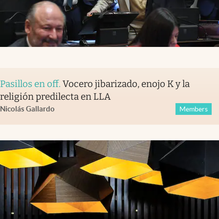
Pasillos en off
.
Vocero jibarizado, enojo K y la
religión predilecta en LLA
Nicolás Gallardo
Members