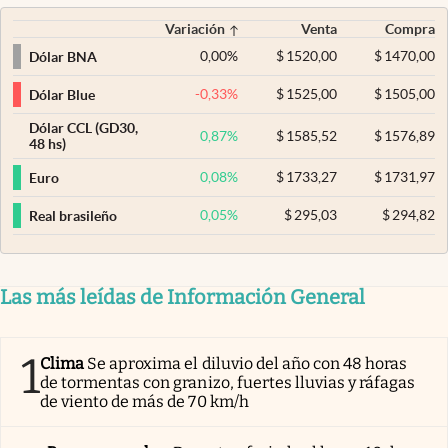
Variación
Venta
Compra
0,00
%
$
1520,00
$
1470,00
Dólar BNA
-0,33
%
$
1525,00
$
1505,00
Dólar Blue
Dólar CCL (GD30,
0,87
%
$
1585,52
$
1576,89
48 hs)
0,08
%
$
1733,27
$
1731,97
Euro
0,05
%
$
295,03
$
294,82
Real brasileño
Las más leídas de Información General
1
Clima
Se aproxima el diluvio del año con 48 horas
de tormentas con granizo, fuertes lluvias y ráfagas
de viento de más de 70 km/h