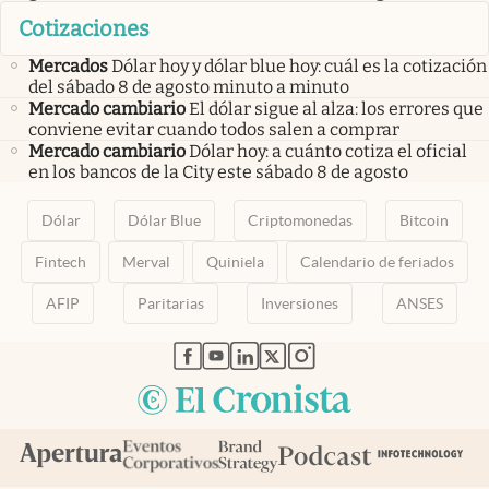
Cotizaciones
Mercados
Dólar hoy y dólar blue hoy: cuál es la cotización
del sábado 8 de agosto minuto a minuto
Mercado cambiario
El dólar sigue al alza: los errores que
conviene evitar cuando todos salen a comprar
Mercado cambiario
Dólar hoy: a cuánto cotiza el oficial
en los bancos de la City este sábado 8 de agosto
Dólar
Dólar Blue
Criptomonedas
Bitcoin
Fintech
Merval
Quiniela
Calendario de feriados
AFIP
Paritarias
Inversiones
ANSES
abre en nueva pestaña
abre en nueva pestaña
abre en nueva pestaña
abre en nueva pestaña
abre en nueva pestaña