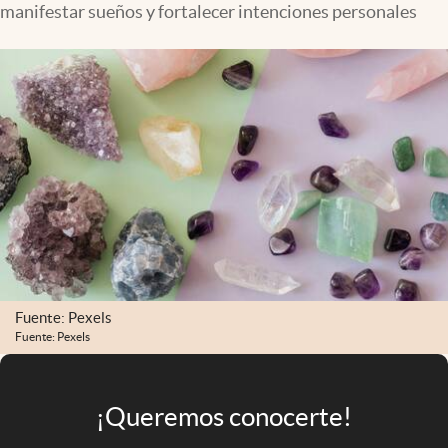
manifestar sueños y fortalecer intenciones personales
Infotechnology
Clase
Clima
Mundial 2026
Eventos Corporativos
El Cronista Studio
Mediakit
abre en nueva pestaña
Argentina
Fuente: Pexels
Fuente: Pexels
¡Queremos conocerte!