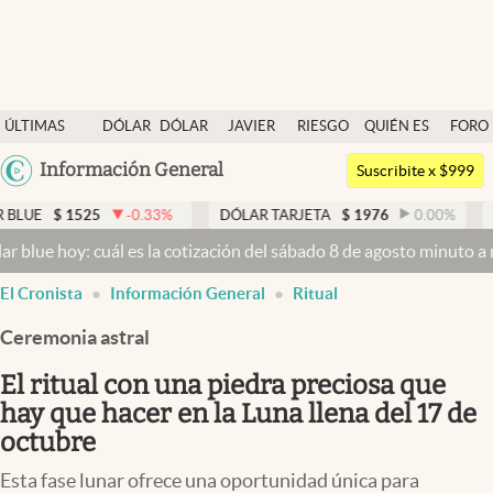
Últimas noticias
ÚLTIMAS
DÓLAR
DÓLAR
JAVIER
RIESGO
QUIÉN ES
FORO
Dólar
NOTICIAS
BLUE
MILEI
PAÍS
QUIÉN
Argentina
Información General
Members
Suscribite x $999
España
Economía y Política
25
-0.33
%
DÓLAR TARJETA
$
1976
0.00
%
DÓLAR ME
México
: cuál es la cotización del sábado 8 de agosto minuto a minuto
Dóla
Finanzas y Mercados
USA
El Cronista
Información General
Ritual
Mercados Online
Colombia
Uruguay
Ceremonia astral
Negocios
El ritual con una piedra preciosa que
Columnistas
hay que hacer en la Luna llena del 17 de
Otras secciones
octubre
Apertura
Esta fase lunar ofrece una oportunidad única para