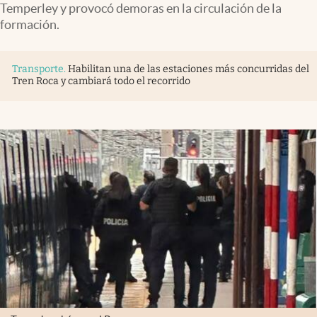
Temperley y provocó demoras en la circulación de la
Infotechnology
formación.
Clase
Clima
Transporte
.
Habilitan una de las estaciones más concurridas del
Tren Roca y cambiará todo el recorrido
Mundial 2026
Eventos Corporativos
El Cronista Studio
Mediakit
abre en nueva pestaña
Argentina