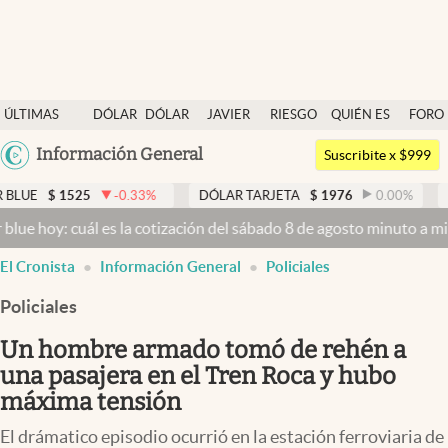
Últimas noticias
ÚLTIMAS
DÓLAR
DÓLAR
JAVIER
RIESGO
QUIÉN ES
FORO
Dólar
NOTICIAS
BLUE
MILEI
PAÍS
QUIÉN
Argentina
Información General
Members
Suscribite x $999
España
Economía y Política
-0.33
%
DÓLAR TARJETA
$
1976
0.00
%
DÓLAR MEP
$
1
México
es la cotización del sábado 8 de agosto minuto a minuto
Dólar hoy y
Finanzas y Mercados
USA
El Cronista
Información General
Policiales
Mercados Online
Colombia
Uruguay
Policiales
Negocios
Un hombre armado tomó de rehén a
Columnistas
una pasajera en el Tren Roca y hubo
Otras secciones
máxima tensión
Apertura
El drámatico episodio ocurrió en la estación ferroviaria de