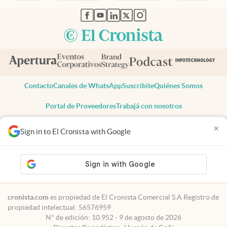
abre en nueva pestaña
abre en nueva pestaña
abre en nueva pestaña
abre en nueva pestaña
abre en nueva pestaña
Contacto
Canales de WhatsApp
Suscribite
Quiénes Somos
Portal de Proveedores
Trabajá con nosotros
Copyright 2025 cronista.com
×
Sign in to El Cronista with Google
Todos los derechos reservados
Términos y condiciones
Privacidad
Consentimiento
Tel:
+54 11 7078-3270
cronista.com
es propiedad de El Cronista Comercial S.A Registro de
propiedad intelectual: 56576959
N° de edición: 10.952 - 9 de agosto de 2026