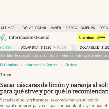
Últimas noticias
ÚLTIMAS
DÓLAR
DÓLAR
JAVIER
RIESGO
QUIÉN ES
FORO
Dólar
NOTICIAS
BLUE
MILEI
PAÍS
QUIÉN
Argentina
Información General
Members
Suscribite x $999
España
Economía y Política
DÓLAR BNA
$
1520
0.00
%
DÓLAR BLUE
$
1525
-0.3
México
y: cuál es la cotización del viernes 7 de agosto minuto a minuto
Dól
Finanzas y Mercados
USA
abre en nueva pestaña
abre en nueva pestaña
El Cronista
Información General
Citricos
Mercados Online
Colombia
Uruguay
Truco
Negocios
Secar cáscaras de limón y naranja al sol:
Columnistas
para qué sirve y por qué lo recomiendan
Otras secciones
Secadas al sol y trituradas, se convierten en un polvo
Apertura
versátil que sirve para cocinar, abonar plantas y limpiar el