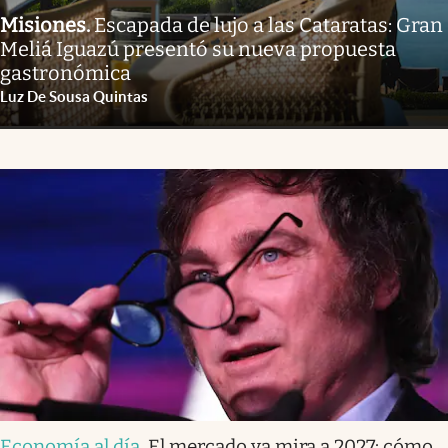
Misiones
.
Escapada de lujo a las Cataratas: Gran
Meliá Iguazú presentó su nueva propuesta
gastronómica
Luz De Sousa Quintas
Economía al día
.
El mercado ya mira a 2027: cómo