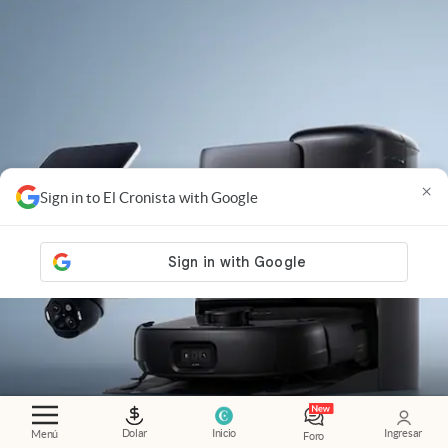
×
Sign in to El Cronista with Google
Jugador global
.
Un fabricante internacional de
Dolar
Inicio
Ingresar
Menú
Foro