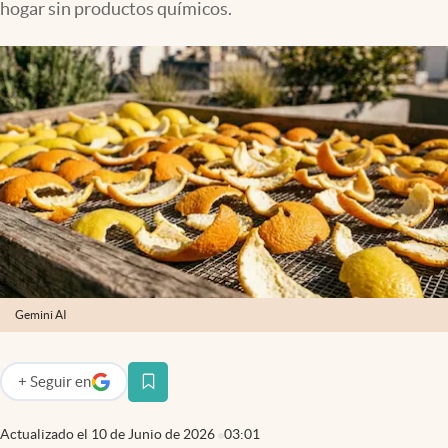
hogar sin productos químicos.
Infotechnology
Clase
Clima
Mundial 2026
Eventos Corporativos
El Cronista Studio
Mediakit
abre en nueva pestaña
Argentina
Gemini AI
+
Seguir
en
abre en nueva pestaña
Actualizado el
10 de Junio de 2026
03:01