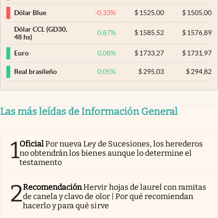
-0,33
%
$
1525,00
$
1505,00
Dólar Blue
Dólar CCL (GD30,
0,87
%
$
1585,52
$
1576,89
48 hs)
0,08
%
$
1733,27
$
1731,97
Euro
0,05
%
$
295,03
$
294,82
Real brasileño
Las más leídas de Información General
1
Oficial
Por nueva Ley de Sucesiones, los herederos
no obtendrán los bienes aunque lo determine el
testamento
2
Recomendación
Hervir hojas de laurel con ramitas
de canela y clavo de olor | Por qué recomiendan
hacerlo y para qué sirve