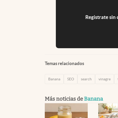
Registrate sin
Temas relacionados
Banana
SEO
search
vinagre
Más noticias de
Banana