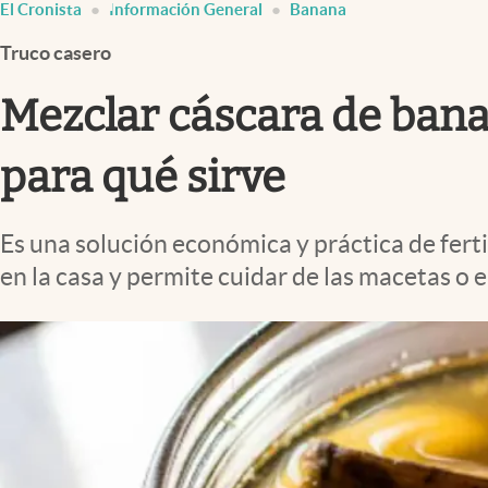
El Cronista
Información General
Banana
Infotechnology
Truco casero
Clase
Clima
Mezclar cáscara de bana
Mundial 2026
para qué sirve
Eventos Corporativos
El Cronista Studio
Es una solución económica y práctica de fert
Mediakit
en la casa y permite cuidar de las macetas o el
abre en nueva pestaña