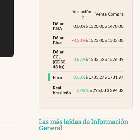
Variación
Venta
Compra
Dólar
0,00
%
$
1520,00
$
1470,00
BNA
Dólar
-0,33
%
$
1525,00
$
1505,00
Blue
Dólar
CCL
0,87
%
$
1585,52
$
1576,89
(GD30,
48 hs)
0,08
%
$
1733,27
$
1731,97
Euro
Real
0,05
%
$
295,03
$
294,82
brasileño
Las más leídas de Información
General