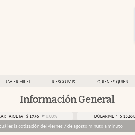
JAVIER MILEI
RIESGO PAÍS
QUIÉN ES QUIÉN
Información General
TA
$
1976
0.00
%
DÓLAR MEP
$
1526,03
0.43
zación del viernes 7 de agosto minuto a minuto