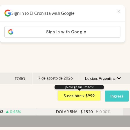
×
Sign in to El Cronista with Google
7 de agosto de 2026
Edición:
Argentina
FORO
¡Navegá sin limites!
Argentina
Suscribite x $999
Ingresá
España
México
%
DÓLAR BNA
$
1520
0.00
%
USA
Colombia