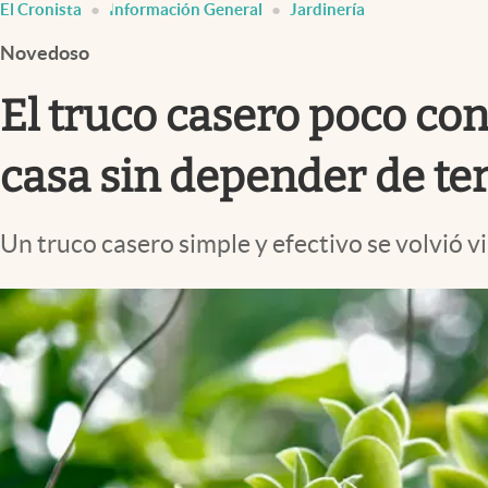
El Cronista
Información General
Jardinería
Infotechnology
Novedoso
Clase
Clima
El truco casero poco con
Mundial 2026
casa sin depender de te
Eventos Corporativos
El Cronista Studio
Un truco casero simple y efectivo se volvió vi
Mediakit
abre en nueva pestaña