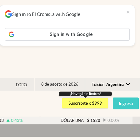
×
Sign in to El Cronista with Google
8 de agosto de 2026
Edición:
Argentina
FORO
¡Navegá sin limites!
Argentina
Suscribite x $999
Ingresá
España
México
%
DÓLAR BNA
$
1520
0.00
%
USA
Colombia