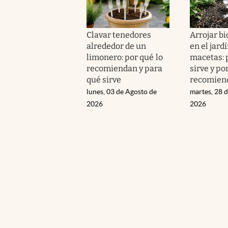
Clavar tenedores
Arrojar b
alrededor de un
en el jardí
limonero: por qué lo
macetas: 
recomiendan y para
sirve y po
qué sirve
recomien
lunes, 03 de Agosto de
martes, 28 d
2026
2026