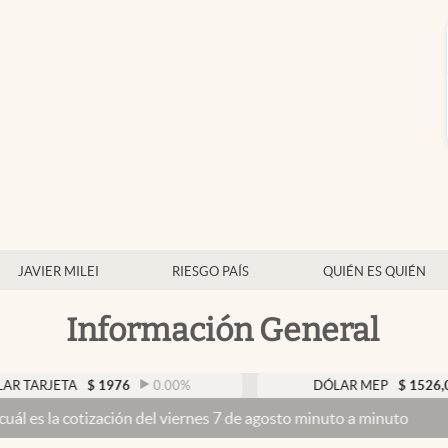
JAVIER MILEI
RIESGO PAÍS
QUIÉN ES QUIÉN
Información General
A
$
1976
0.00
%
DÓLAR MEP
$
1526,03
0.43
zación del viernes 7 de agosto minuto a minuto