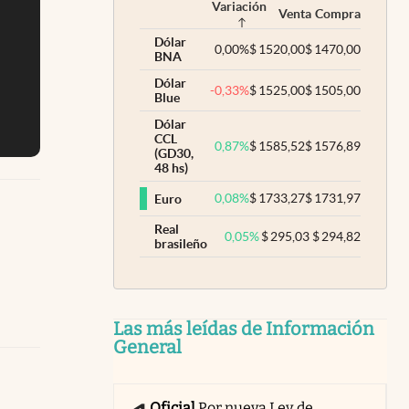
Variación
Venta
Compra
Dólar
0,00
%
$
1520,00
$
1470,00
BNA
Dólar
-0,33
%
$
1525,00
$
1505,00
Blue
Dólar
CCL
0,87
%
$
1585,52
$
1576,89
(GD30,
48 hs)
0,08
%
$
1733,27
$
1731,97
Euro
Real
0,05
%
$
295,03
$
294,82
brasileño
Las más leídas de Información
General
Oficial
Por nueva Ley de