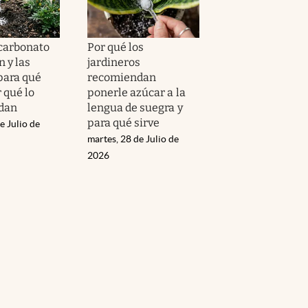
icarbonato
Por qué los
n y las
jardineros
para qué
recomiendan
r qué lo
ponerle azúcar a la
dan
lengua de suegra y
para qué sirve
e Julio de
martes, 28 de Julio de
2026