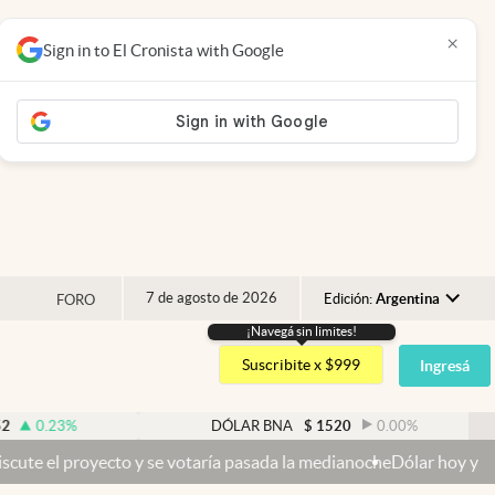
×
Sign in to El Cronista with Google
7 de agosto de 2026
Edición:
Argentina
FORO
¡Navegá sin limites!
Argentina
Suscribite x $999
Ingresá
España
México
%
DÓLAR BNA
$
1520
0.00
%
USA
cto y se votaría pasada la medianoche
Dólar hoy y dólar blue hoy: c
Colombia