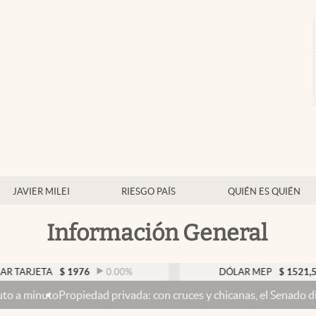
JAVIER MILEI
RIESGO PAÍS
QUIÉN ES QUIÉN
Información General
TA
$
1976
0.00
%
DÓLAR MEP
$
1521,52
0.23
piedad privada: con cruces y chicanas, el Senado discute el proye