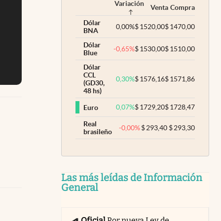
Variación
Venta
Compra
Dólar
0,00
%
$
1520,00
$
1470,00
BNA
Dólar
-0,65
%
$
1530,00
$
1510,00
Blue
Dólar
CCL
0,30
%
$
1576,16
$
1571,86
(GD30,
48 hs)
0,07
%
$
1729,20
$
1728,47
Euro
Real
-0,00
%
$
293,40
$
293,30
brasileño
Las más leídas de Información
General
Oficial
Por nueva Ley de