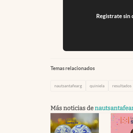
Registrate sin
Temas relacionados
nautsantafearg
quiniela
resultados
Más noticias de
nautsantafea