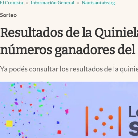
El Cronista
Información General
Nautsantafearg
Infotechnology
Sorteo
Clase
Clima
Resultados de la Quiniel
Mundial 2026
números ganadores del 
Eventos Corporativos
El Cronista Studio
Ya podés consultar los resultados de la quini
Mediakit
abre en nueva pestaña