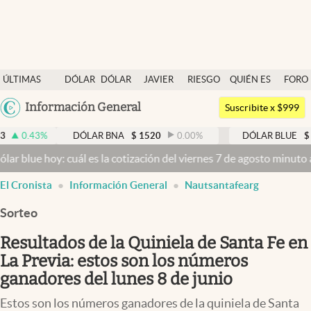
Últimas noticias
ÚLTIMAS
DÓLAR
DÓLAR
JAVIER
RIESGO
QUIÉN ES
FORO
Dólar
NOTICIAS
BLUE
MILEI
PAÍS
QUIÉN
Argentina
Información General
Members
Suscribite x $999
España
Economía y Política
DÓLAR BNA
$
1520
0.00
%
DÓLAR BLUE
$
1525
-0
México
oy: cuál es la cotización del viernes 7 de agosto minuto a minuto
Dó
Finanzas y Mercados
USA
El Cronista
Información General
Nautsantafearg
Mercados Online
Colombia
Uruguay
Sorteo
Negocios
Resultados de la Quiniela de Santa Fe en
Columnistas
La Previa: estos son los números
Otras secciones
ganadores del lunes 8 de junio
Apertura
Estos son los números ganadores de la quiniela de Santa