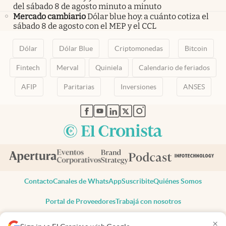
del sábado 8 de agosto minuto a minuto
Mercado cambiario
Dólar blue hoy: a cuánto cotiza el
sábado 8 de agosto con el MEP y el CCL
Dólar
Dólar Blue
Criptomonedas
Bitcoin
Fintech
Merval
Quiniela
Calendario de feriados
AFIP
Paritarias
Inversiones
ANSES
abre en nueva pestaña
abre en nueva pestaña
abre en nueva pestaña
abre en nueva pestaña
abre en nueva pestaña
Contacto
Canales de WhatsApp
Suscribite
Quiénes Somos
Portal de Proveedores
Trabajá con nosotros
Copyright 2025 cronista.com
×