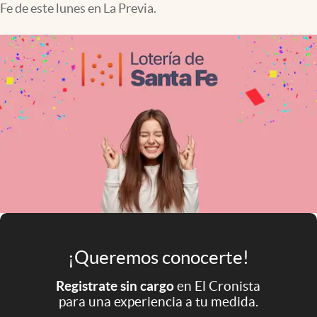
Fe de este lunes en La Previa.
Infotechnology
Clase
Clima
Mundial 2026
Eventos Corporativos
El Cronista Studio
Mediakit
abre en nueva pestaña
Argentina
¡Queremos conocerte!
Registrate sin cargo
en El Cronista
para una experiencia a tu medida.