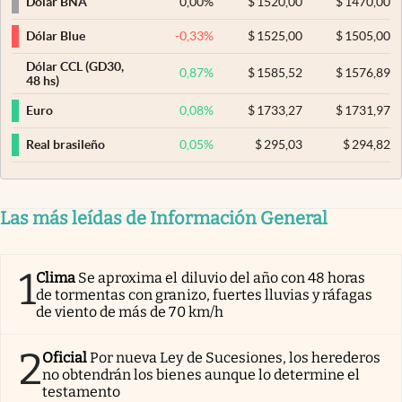
0,00
%
$
1520,00
$
1470,00
Dólar BNA
-0,33
%
$
1525,00
$
1505,00
Dólar Blue
Dólar CCL (GD30,
0,87
%
$
1585,52
$
1576,89
48 hs)
0,08
%
$
1733,27
$
1731,97
Euro
0,05
%
$
295,03
$
294,82
Real brasileño
Las más leídas de Información General
1
Clima
Se aproxima el diluvio del año con 48 horas
de tormentas con granizo, fuertes lluvias y ráfagas
de viento de más de 70 km/h
2
Oficial
Por nueva Ley de Sucesiones, los herederos
no obtendrán los bienes aunque lo determine el
testamento