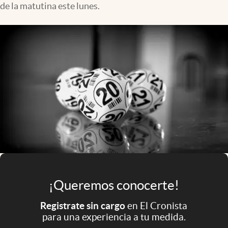
de la matutina este lunes.
Infotechnology
Clase
Clima
Mundial 2026
Eventos Corporativos
El Cronista Studio
Mediakit
abre en nueva pestaña
Argentina
¡Queremos conocerte!
Registrate sin cargo
en El Cronista
para una experiencia a tu medida.