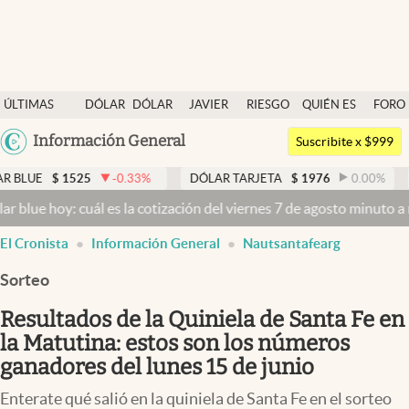
Últimas noticias
ÚLTIMAS
DÓLAR
DÓLAR
JAVIER
RIESGO
QUIÉN ES
FORO
Dólar
NOTICIAS
BLUE
MILEI
PAÍS
QUIÉN
Argentina
Información General
Members
Suscribite x $999
España
Economía y Política
$
1525
-0.33
%
DÓLAR TARJETA
$
1976
0.00
%
DÓLAR 
México
oy: cuál es la cotización del viernes 7 de agosto minuto a minuto
Dó
Finanzas y Mercados
USA
El Cronista
Información General
Nautsantafearg
Mercados Online
Colombia
Uruguay
Sorteo
Negocios
Resultados de la Quiniela de Santa Fe en
Columnistas
la Matutina: estos son los números
Otras secciones
ganadores del lunes 15 de junio
Apertura
Enterate qué salió en la quiniela de Santa Fe en el sorteo