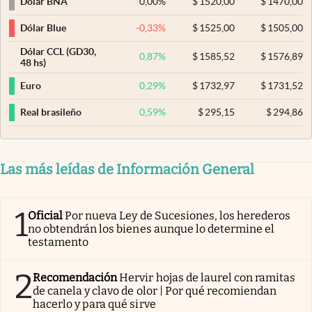
0,00
%
$
1520,00
$
1470,00
Dólar BNA
-0,33
%
$
1525,00
$
1505,00
Dólar Blue
Dólar CCL (GD30,
0,87
%
$
1585,52
$
1576,89
48 hs)
0,29
%
$
1732,97
$
1731,52
Euro
0,59
%
$
295,15
$
294,86
Real brasileño
Las más leídas de Información General
1
Oficial
Por nueva Ley de Sucesiones, los herederos
no obtendrán los bienes aunque lo determine el
testamento
2
Recomendación
Hervir hojas de laurel con ramitas
de canela y clavo de olor | Por qué recomiendan
hacerlo y para qué sirve