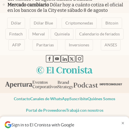
Mercado cambiario
Dólar hoy: a cuánto cotiza el oficial
en los bancos de la City este sábado 8 de agosto
Dólar
Dólar Blue
Criptomonedas
Bitcoin
Fintech
Merval
Quiniela
Calendario de feriados
AFIP
Paritarias
Inversiones
ANSES
abre en nueva pestaña
abre en nueva pestaña
abre en nueva pestaña
abre en nueva pestaña
abre en nueva pestaña
Contacto
Canales de WhatsApp
Suscribite
Quiénes Somos
Portal de Proveedores
Trabajá con nosotros
Copyright 2025 cronista.com
×
Sign in to El Cronista with Google
Todos los derechos reservados