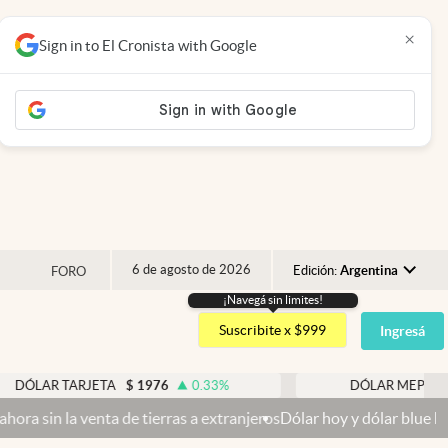
×
Sign in to El Cronista with Google
6 de agosto de 2026
Edición:
Argentina
FORO
¡Navegá sin limites!
Argentina
Suscribite x $999
Ingresá
España
México
ARJETA
$
1976
0.33
%
DÓLAR MEP
$
1518,45
USA
a de tierras a extranjeros
Dólar hoy y dólar blue hoy: cuál es la c
Colombia