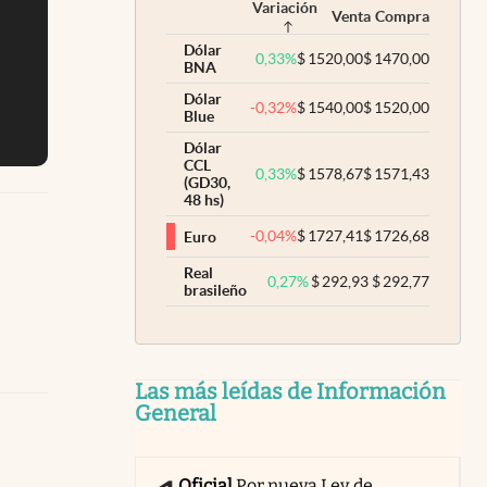
Variación
Venta
Compra
Dólar
0,33
%
$
1520,00
$
1470,00
BNA
Dólar
-0,32
%
$
1540,00
$
1520,00
Blue
Dólar
CCL
0,33
%
$
1578,67
$
1571,43
(GD30,
48 hs)
-0,04
%
$
1727,41
$
1726,68
Euro
Real
0,27
%
$
292,93
$
292,77
brasileño
Las más leídas de Información
General
Oficial
Por nueva Ley de