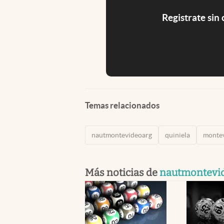
Registrate sin
Temas relacionados
nautmontevideoarg
quiniela
monte
Más noticias de
nautmontevi