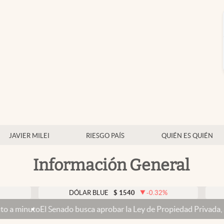
JAVIER MILEI
RIESGO PAÍS
QUIÉN ES QUIÉN
Información General
DÓLAR BLUE
$
1540
-0.32
%
DÓLAR T
Senado busca aprobar la Ley de Propiedad Privada, ahora sin la vent