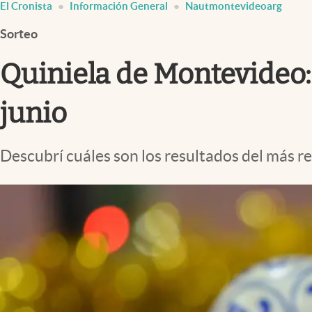
El Cronista
Información General
Nautmontevideoarg
Infotechnology
Sorteo
Clase
Clima
Quiniela de Montevideo: 
Mundial 2026
junio
Eventos Corporativos
El Cronista Studio
Descubrí cuáles son los resultados del más re
Mediakit
abre en nueva pestaña