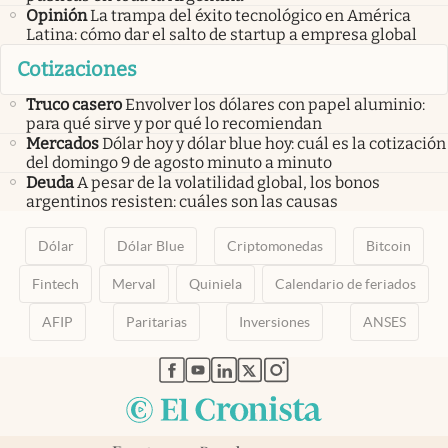
Opinión
La trampa del éxito tecnológico en América
Latina: cómo dar el salto de startup a empresa global
Cotizaciones
Truco casero
Envolver los dólares con papel aluminio:
para qué sirve y por qué lo recomiendan
Mercados
Dólar hoy y dólar blue hoy: cuál es la cotización
del domingo 9 de agosto minuto a minuto
Deuda
A pesar de la volatilidad global, los bonos
argentinos resisten: cuáles son las causas
Dólar
Dólar Blue
Criptomonedas
Bitcoin
Fintech
Merval
Quiniela
Calendario de feriados
AFIP
Paritarias
Inversiones
ANSES
abre en nueva pestaña
abre en nueva pestaña
abre en nueva pestaña
abre en nueva pestaña
abre en nueva pestaña