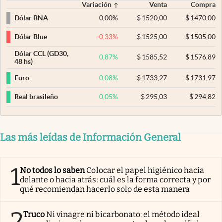
Variación
Venta
Compra
0,00
%
$
1520,00
$
1470,00
Dólar BNA
-0,33
%
$
1525,00
$
1505,00
Dólar Blue
Dólar CCL (GD30,
0,87
%
$
1585,52
$
1576,89
48 hs)
0,08
%
$
1733,27
$
1731,97
Euro
0,05
%
$
295,03
$
294,82
Real brasileño
Las más leídas de Información General
1
No todos lo saben
Colocar el papel higiénico hacia
delante o hacia atrás: cuál es la forma correcta y por
qué recomiendan hacerlo solo de esta manera
2
Truco
Ni vinagre ni bicarbonato: el método ideal