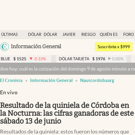
Últimas noticias
ÚLTIMAS
DÓLAR
DÓLAR
JAVIER
RIESGO
QUIÉN ES
FORO
Dólar
NOTICIAS
BLUE
MILEI
PAÍS
QUIÉN
Argentina
Información General
Members
Suscribite x $999
España
Economía y Política
25
-0.33
%
DÓLAR TARJETA
$
1976
0.00
%
DÓLAR MEP
México
ál es la cotización del domingo 9 de agosto minuto a minuto
Dólar 
Finanzas y Mercados
USA
El Cronista
Información General
Nautcordobaarg
Mercados Online
Colombia
Uruguay
En vivo
Negocios
Resultado de la quiniela de Córdoba en
Columnistas
la Nocturna: las cifras ganadoras de este
Otras secciones
sábado 13 de junio
Apertura
Resultados de la quiniela: estos fueron los números que