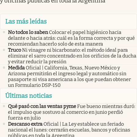
y oficinas públicas en toda la Argentina
Las más leídas
No todos lo saben
Colocar el papel higiénico hacia
delante o hacia atrás: cuál es la forma correcta y por qué
recomiendan hacerlo solo de esta manera
Truco
Ni vinagre ni bicarbonato: el método ideal para
eliminar el sarro concentrado en los orificios de la ducha
y evitar reducir la presión
Medida
Oficial | California, Texas, Nuevo México y
Arizona permitirán el ingreso legal y automático sin
pasaporte ni visa americana a los que puedan obtener
un Formulario DSP-150
Últimas noticias
Qué pasó con las ventas pyme
Fue bueno mientras duró:
el impulso que sostuvo al comercio en junio perdió
fuerza en julio
Descanso extra
Oficial | La Ley establece un feriado
nacional el lunes: cerrarán escuelas, bancos y oficinas
públicas en toda la Argentina