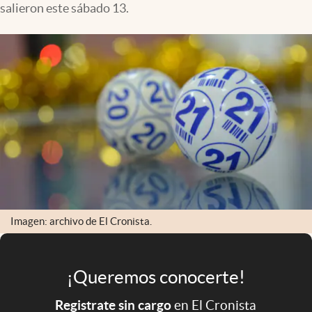
salieron este sábado 13.
Infotechnology
Clase
Clima
Mundial 2026
Eventos Corporativos
El Cronista Studio
Mediakit
abre en nueva pestaña
Argentina
Imagen: archivo de El Cronista.
¡Queremos conocerte!
Registrate sin cargo
en El Cronista