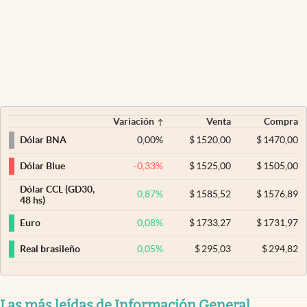
Variación
Venta
Compra
0,00
%
$
1520,00
$
1470,00
Dólar BNA
-0,33
%
$
1525,00
$
1505,00
Dólar Blue
Dólar CCL (GD30,
0,87
%
$
1585,52
$
1576,89
48 hs)
0,08
%
$
1733,27
$
1731,97
Euro
0,05
%
$
295,03
$
294,82
Real brasileño
Las más leídas de Información General