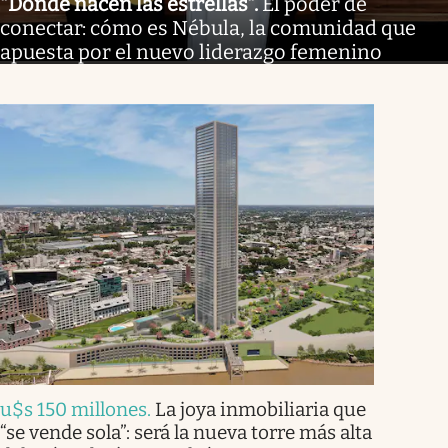
"Donde nacen las estrellas"
.
El poder de
conectar: cómo es Nébula, la comunidad que
apuesta por el nuevo liderazgo femenino
u$s 150 millones
.
La joya inmobiliaria que
“se vende sola”: será la nueva torre más alta