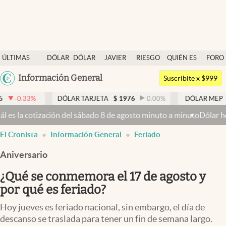
Últimas noticias
ÚLTIMAS
DÓLAR
DÓLAR
JAVIER
RIESGO
QUIÉN ES
FORO
Dólar
NOTICIAS
BLUE
MILEI
PAÍS
QUIÉN
Argentina
Información General
Members
Suscribite x $999
España
Economía y Política
DÓLAR TARJETA
$
1976
0.00
%
DÓLAR MEP
$
1526,03
0
México
ación del sábado 8 de agosto minuto a minuto
Dólar hoy y dólar blue
Finanzas y Mercados
USA
El Cronista
Información General
Feriado
Mercados Online
Colombia
Uruguay
Aniversario
Negocios
¿Qué se conmemora el 17 de agosto y
Columnistas
por qué es feriado?
Otras secciones
Hoy jueves es feriado nacional, sin embargo, el día de
Apertura
descanso se traslada para tener un fin de semana largo.