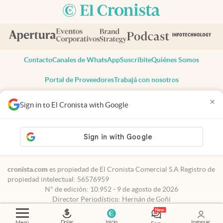
Contacto
Canales de WhatsApp
Suscribite
Quiénes Somos
Portal de Proveedores
Trabajá con nosotros
Copyright 2025 cronista.com
×
Sign in to El Cronista with Google
Todos los derechos reservados
Términos y condiciones
Privacidad
Consentimiento
Tel:
+54 11 7078-3270
cronista.com
es propiedad de El Cronista Comercial S.A Registro de
propiedad intelectual: 56576959
N° de edición: 10.952 - 9 de agosto de 2026
Director Periodístico: Hernán de Goñi
Dolar
Inicio
Ingresar
Menú