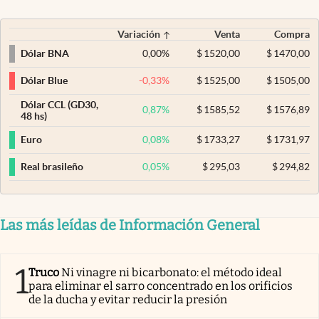
Variación
Venta
Compra
0,00
%
$
1520,00
$
1470,00
Dólar BNA
-0,33
%
$
1525,00
$
1505,00
Dólar Blue
Dólar CCL (GD30,
0,87
%
$
1585,52
$
1576,89
48 hs)
0,08
%
$
1733,27
$
1731,97
Euro
0,05
%
$
295,03
$
294,82
Real brasileño
Las más leídas de Información General
1
Truco
Ni vinagre ni bicarbonato: el método ideal
para eliminar el sarro concentrado en los orificios
de la ducha y evitar reducir la presión