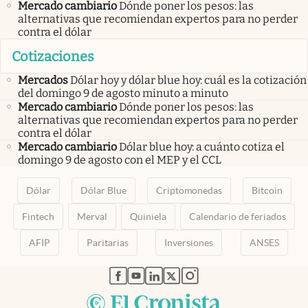
Mercado cambiario
Dónde poner los pesos: las
alternativas que recomiendan expertos para no perder
contra el dólar
Cotizaciones
Mercados
Dólar hoy y dólar blue hoy: cuál es la cotización
del domingo 9 de agosto minuto a minuto
Mercado cambiario
Dónde poner los pesos: las
alternativas que recomiendan expertos para no perder
contra el dólar
Mercado cambiario
Dólar blue hoy: a cuánto cotiza el
domingo 9 de agosto con el MEP y el CCL
Dólar
Dólar Blue
Criptomonedas
Bitcoin
Fintech
Merval
Quiniela
Calendario de feriados
AFIP
Paritarias
Inversiones
ANSES
abre en nueva pestaña
abre en nueva pestaña
abre en nueva pestaña
abre en nueva pestaña
abre en nueva pestaña