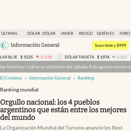
Últimas noticias
ÚLTIMAS
DÓLAR
DÓLAR
JAVIER
RIESGO
QUIÉN ES
FORO
Dólar
NOTICIAS
BLUE
MILEI
PAÍS
QUIÉN
Argentina
Información General
Members
Suscribite x $999
España
Economía y Política
1525
-0.33
%
DÓLAR TARJETA
$
1976
0.00
%
DÓLAR M
México
 cuál es la cotización del sábado 8 de agosto minuto a minuto
Dólar
Finanzas y Mercados
USA
El Cronista
Información General
Ranking
Mercados Online
Colombia
Uruguay
Ranking mundial
Negocios
Orgullo nacional: los 4 pueblos
Columnistas
argentinos que están entre los mejores
Otras secciones
del mundo
Apertura
La Organización Mundial del Turismo anunció los Best