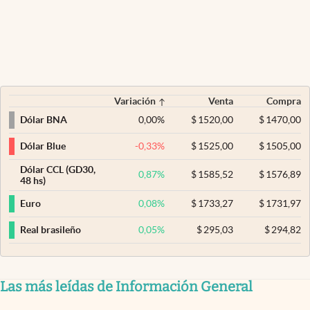
Variación
Venta
Compra
0,00
%
$
1520,00
$
1470,00
Dólar BNA
-0,33
%
$
1525,00
$
1505,00
Dólar Blue
Dólar CCL (GD30,
0,87
%
$
1585,52
$
1576,89
48 hs)
0,08
%
$
1733,27
$
1731,97
Euro
0,05
%
$
295,03
$
294,82
Real brasileño
Las más leídas de Información General