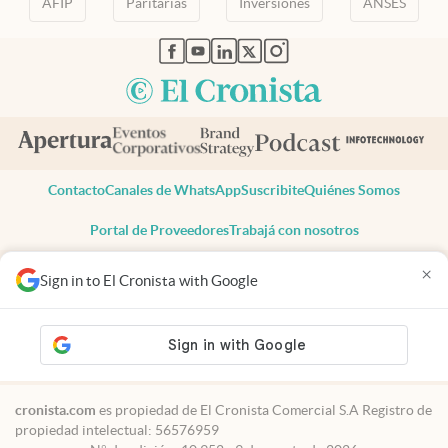
AFIP
Paritarias
Inversiones
ANSES
abre en nueva pestaña
abre en nueva pestaña
abre en nueva pestaña
abre en nueva pestaña
abre en nueva pestaña
Contacto
Canales de WhatsApp
Suscribite
Quiénes Somos
Portal de Proveedores
Trabajá con nosotros
Copyright 2025 cronista.com
×
Sign in to El Cronista with Google
Todos los derechos reservados
Términos y condiciones
Privacidad
Consentimiento
Tel:
+54 11 7078-3270
cronista.com
es propiedad de El Cronista Comercial S.A Registro de
propiedad intelectual: 56576959