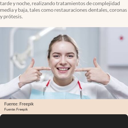
tarde y noche, realizando tratamientos de complejidad
Infotechnology
media y baja, tales como restauraciones dentales, coronas
Clase
y prótesis.
Clima
Mundial 2026
Eventos Corporativos
El Cronista Studio
Mediakit
abre en nueva pestaña
Argentina
Fuente: Freepik
Fuente: Freepik