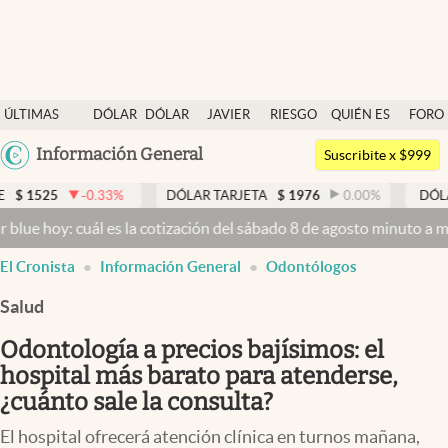
Últimas noticias
ÚLTIMAS
DÓLAR
DÓLAR
JAVIER
RIESGO
QUIÉN ES
FORO
Dólar
NOTICIAS
BLUE
MILEI
PAÍS
QUIÉN
Argentina
Información General
Members
Suscribite x $999
España
Economía y Política
3
%
DÓLAR TARJETA
$
1976
0.00
%
DÓLAR MEP
$
1526,0
México
es la cotización del sábado 8 de agosto minuto a minuto
Dólar hoy y
Finanzas y Mercados
USA
El Cronista
Información General
Odontólogos
Mercados Online
Colombia
Uruguay
Salud
Negocios
Odontología a precios bajísimos: el
Columnistas
hospital más barato para atenderse,
Otras secciones
¿cuánto sale la consulta?
Apertura
El hospital ofrecerá atención clínica en turnos mañana,