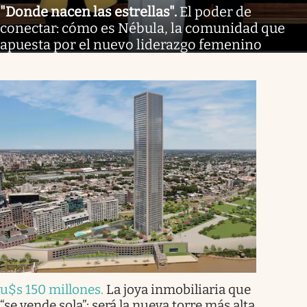
"Donde nacen las estrellas"
.
El poder de
conectar: cómo es Nébula, la comunidad que
apuesta por el nuevo liderazgo femenino
u$s 150 millones
.
La joya inmobiliaria que
“se vende sola”: será la nueva torre más alta