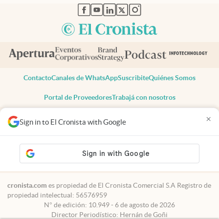
abre en nueva pestaña
abre en nueva pestaña
abre en nueva pestaña
abre en nueva pestaña
abre en nueva pestaña
Contacto
Canales de WhatsApp
Suscribite
Quiénes Somos
Portal de Proveedores
Trabajá con nosotros
Copyright 2025 cronista.com
×
Sign in to El Cronista with Google
Todos los derechos reservados
Términos y condiciones
Privacidad
Consentimiento
Tel:
+54 11 7078-3270
cronista.com
es propiedad de El Cronista Comercial S.A Registro de
propiedad intelectual: 56576959
N° de edición: 10.949 - 6 de agosto de 2026
Director Periodístico: Hernán de Goñi