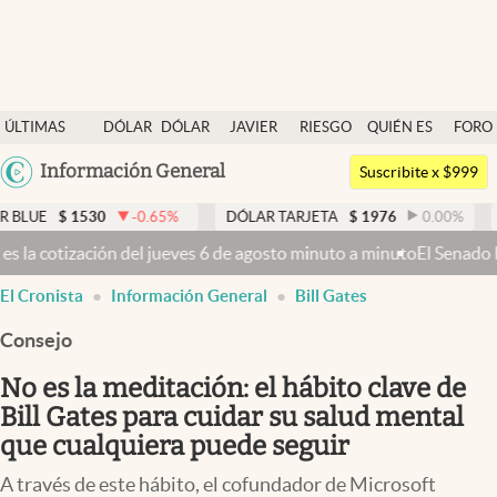
Últimas noticias
ÚLTIMAS
DÓLAR
DÓLAR
JAVIER
RIESGO
QUIÉN ES
FORO
Dólar
NOTICIAS
BLUE
MILEI
PAÍS
QUIÉN
Argentina
Información General
Members
Suscribite x $999
España
Economía y Política
30
-0.65
%
DÓLAR TARJETA
$
1976
0.00
%
DÓLAR ME
México
ves 6 de agosto minuto a minuto
El Senado busca aprobar la Ley de Pr
Finanzas y Mercados
USA
El Cronista
Información General
Bill Gates
Mercados Online
Colombia
Uruguay
Consejo
Negocios
No es la meditación: el hábito clave de
Columnistas
Bill Gates para cuidar su salud mental
Otras secciones
que cualquiera puede seguir
Apertura
A través de este hábito, el cofundador de Microsoft