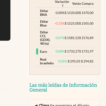
Variación
Venta
Compra
Dólar
0,00
%
$
1520,00
$
1470,00
BNA
Dólar
-0,33
%
$
1525,00
$
1505,00
Blue
Dólar
CCL
0,87
%
$
1585,52
$
1576,89
(GD30,
48 hs)
0,08
%
$
1733,27
$
1731,97
Euro
Real
0,05
%
$
295,03
$
294,82
brasileño
Las más leídas de Información
General
Clima
Se aproxima el diluvio