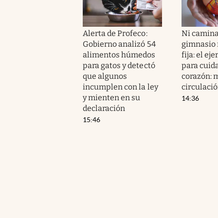
Alerta de Profeco:
Ni camina
Gobierno analizó 54
gimnasio n
alimentos húmedos
fija: el ej
para gatos y detectó
para cuida
que algunos
corazón: m
incumplen con la ley
circulaci
y mienten en su
14:36
declaración
15:46