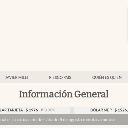
JAVIER MILEI
RIESGO PAÍS
QUIÉN ES QUIÉN
Información General
ETA
$
1976
0.00
%
DÓLAR MEP
$
1526,03
0.4
tización del sábado 8 de agosto minuto a minuto