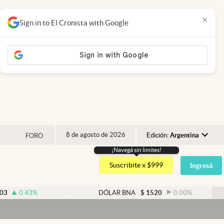
×
Sign in to El Cronista with Google
8 de agosto de 2026
Edición:
Argentina
FORO
¡Navegá sin limites!
Argentina
Suscribite x $999
Ingresá
España
México
3
%
DÓLAR BNA
$
1520
0.00
%
USA
Colombia