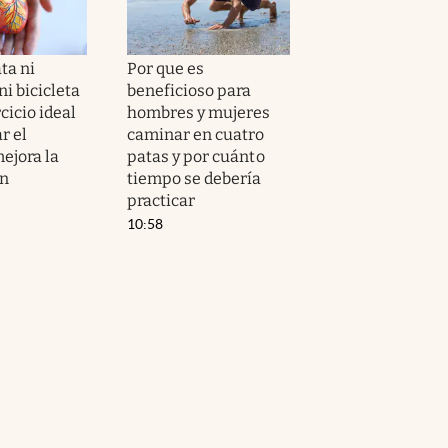
ta ni
Por que es
i bicicleta
beneficioso para
ercicio ideal
hombres y mujeres
r el
caminar en cuatro
ejora la
patas y por cuánto
ón
tiempo se debería
practicar
10:58