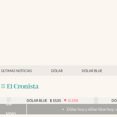
Últimas noticias
Dólar
Members
Economía y Política
Finanzas y Mercados
Mercados Online
ÚLTIMAS NOTICIAS
DÓLAR
DÓLAR BLUE
Negocios
Columnistas
Otras secciones
DÓLAR BLUE
$
1525
-0.33
%
DÓLAR TARJ
EN
Dólar hoy y dólar blue hoy: cuál es la co
Apertura
VIVO