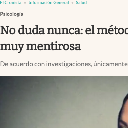
El Cronista
Información General
Salud
Infotechnology
Psicología
Clase
Clima
No duda nunca: el métod
Mundial 2026
muy mentirosa
Eventos Corporativos
El Cronista Studio
De acuerdo con investigaciones, únicamente e
Mediakit
abre en nueva pestaña