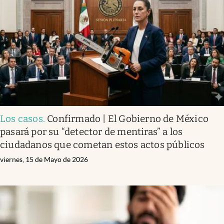
Infotechnology
Clase
Clima
Mundial 2026
Eventos Corporativos
El Cronista Studio
Los casos
.
Confirmado | El Gobierno de México
Mediakit
pasará por su “detector de mentiras” a los
abre en nueva pestaña
ciudadanos que cometan estos actos públicos
Argentina
viernes, 15 de Mayo de 2026