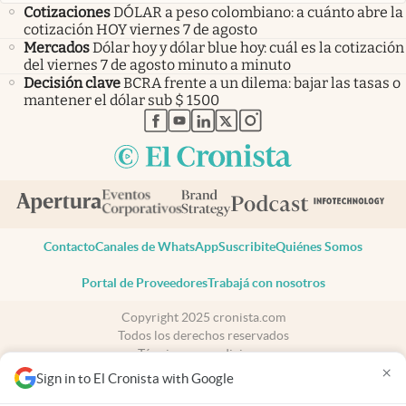
Cotizaciones
DÓLAR a peso colombiano: a cuánto abre la
cotización HOY viernes 7 de agosto
Mercados
Dólar hoy y dólar blue hoy: cuál es la cotización
del viernes 7 de agosto minuto a minuto
Decisión clave
BCRA frente a un dilema: bajar las tasas o
mantener el dólar sub $ 1500
abre en nueva pestaña
abre en nueva pestaña
abre en nueva pestaña
abre en nueva pestaña
abre en nueva pestaña
Contacto
Canales de WhatsApp
Suscribite
Quiénes Somos
Portal de Proveedores
Trabajá con nosotros
Copyright 2025 cronista.com
Todos los derechos reservados
Términos y condiciones
×
Privacidad
Sign in to El Cronista with Google
Consentimiento