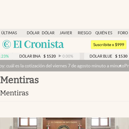
Últimas noticias
ÚLTIMAS
DÓLAR
DÓLAR
JAVIER
RIESGO
QUIÉN ES
FORO
Dólar
NOTICIAS
BLUE
MILEI
PAÍS
QUIÉN
Argentina
Members
Suscribite x $999
España
Economía y Política
DÓLAR BNA
$
1520
0.00
%
DÓLAR BLUE
$
1530
-0.6
México
tización del viernes 7 de agosto minuto a minuto
Propiedad privada:
Finanzas y Mercados
USA
mentiras
Mercados Online
Colombia
Uruguay
Negocios
mentiras
Columnistas
Otras secciones
Apertura