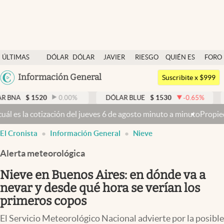
Últimas noticias
ÚLTIMAS
DÓLAR
DÓLAR
JAVIER
RIESGO
QUIÉN ES
FORO
Dólar
NOTICIAS
BLUE
MILEI
PAÍS
QUIÉN
Argentina
Información General
Members
Suscribite x $999
España
Economía y Política
20
0.00
%
DÓLAR BLUE
$
1530
-0.65
%
DÓLAR TAR
México
jueves 6 de agosto minuto a minuto
Propiedad privada: con cruces y 
Finanzas y Mercados
USA
El Cronista
Información General
Nieve
Mercados Online
Colombia
Uruguay
Alerta meteorológica
Negocios
Nieve en Buenos Aires: en dónde va a
Columnistas
nevar y desde qué hora se verían los
Otras secciones
primeros copos
Apertura
El Servicio Meteorológico Nacional advierte por la posible