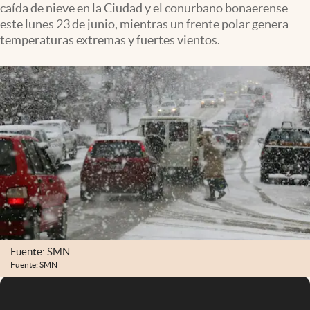
caída de nieve en la Ciudad y el conurbano bonaerense
Infotechnology
este lunes 23 de junio, mientras un frente polar genera
Clase
temperaturas extremas y fuertes vientos.
Clima
Mundial 2026
Eventos Corporativos
El Cronista Studio
Mediakit
abre en nueva pestaña
Argentina
Fuente: SMN
Fuente: SMN