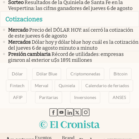
Sorteo
Resultados de la Quiniela de Santa Fe en la
Vespertina: las cifras ganadores del jueves 6 de agosto
Cotizaciones
Mercado
Precio del DÓLAR HOY: así cerró la cotización
de este jueves 6 de agosto
Mercados
Dólar hoy y dólar blue hoy: cuál es la cotización
del jueves 6 de agosto minuto a minuto
Presión cambiaria
Récord de utilidades: empresas
giraron al exterior u$s 1891 millones
Dólar
Dólar Blue
Criptomonedas
Bitcoin
Fintech
Merval
Quiniela
Calendario de feriados
AFIP
Paritarias
Inversiones
ANSES
abre en nueva pestaña
abre en nueva pestaña
abre en nueva pestaña
abre en nueva pestaña
abre en nueva pestaña