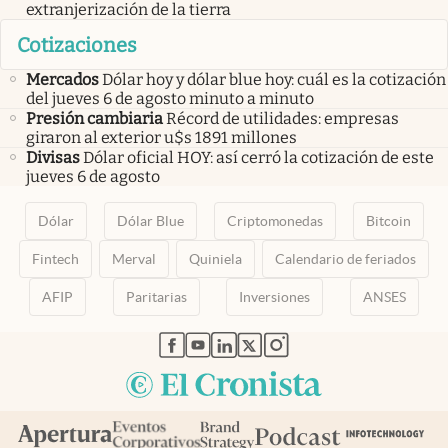
extranjerización de la tierra
Cotizaciones
Mercados
Dólar hoy y dólar blue hoy: cuál es la cotización
del jueves 6 de agosto minuto a minuto
Presión cambiaria
Récord de utilidades: empresas
giraron al exterior u$s 1891 millones
Divisas
Dólar oficial HOY: así cerró la cotización de este
jueves 6 de agosto
Dólar
Dólar Blue
Criptomonedas
Bitcoin
Fintech
Merval
Quiniela
Calendario de feriados
AFIP
Paritarias
Inversiones
ANSES
abre en nueva pestaña
abre en nueva pestaña
abre en nueva pestaña
abre en nueva pestaña
abre en nueva pestaña