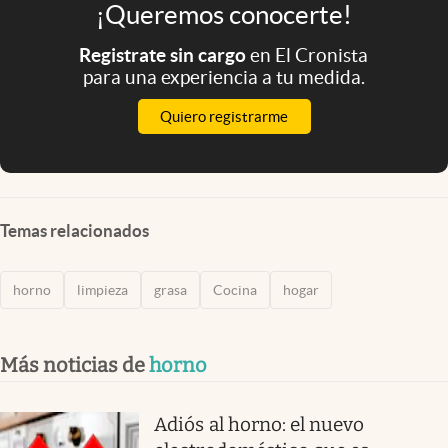
¡Queremos conocerte!
Registrate sin cargo
en El Cronista
para una experiencia a tu medida.
Quiero registrarme
Temas relacionados
horno
limpieza
grasa
Cocina
hogar
Más noticias de
horno
Adiós al horno: el nuevo