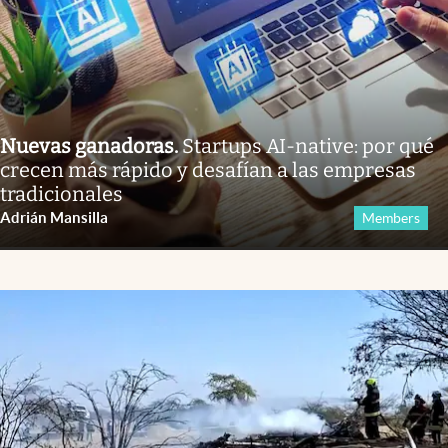
Nuevas ganadoras
.
Startups AI-native: por qué
crecen más rápido y desafían a las empresas
tradicionales
Adrián Mansilla
Members