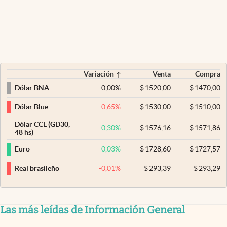
Variación
Venta
Compra
0,00
%
$
1520,00
$
1470,00
Dólar BNA
-0,65
%
$
1530,00
$
1510,00
Dólar Blue
Dólar CCL (GD30,
0,30
%
$
1576,16
$
1571,86
48 hs)
0,03
%
$
1728,60
$
1727,57
Euro
-0,01
%
$
293,39
$
293,29
Real brasileño
Las más leídas de Información General