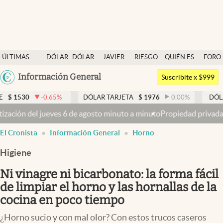
Últimas noticias
ÚLTIMAS
DÓLAR
DÓLAR
JAVIER
RIESGO
QUIÉN ES
FORO
Dólar
NOTICIAS
BLUE
MILEI
PAÍS
QUIÉN
Argentina
Información General
Members
Suscribite x $999
España
Economía y Política
5
%
DÓLAR TARJETA
$
1976
0.00
%
DÓLAR MEP
$
1521,
México
nuto a minuto
Propiedad privada: mientras el Senado discute la el p
Finanzas y Mercados
USA
El Cronista
Información General
Horno
Mercados Online
Colombia
Uruguay
Higiene
Negocios
Ni vinagre ni bicarbonato: la forma fácil
Columnistas
de limpiar el horno y las hornallas de la
Otras secciones
cocina en poco tiempo
Apertura
¿Horno sucio y con mal olor? Con estos trucos caseros