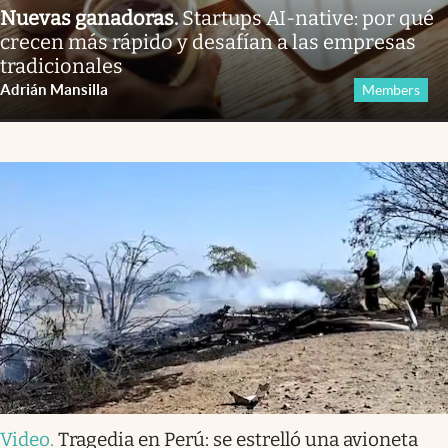
Nuevas ganadoras
.
Startups AI-native: por qué
crecen más rápido y desafían a las empresas
tradicionales
Adrián Mansilla
Members
Video
.
Tragedia en Perú: se estrelló una avioneta