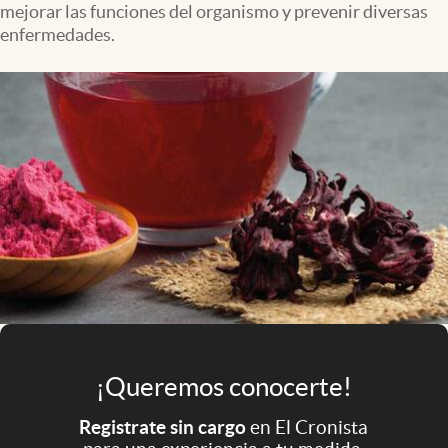
mejorar las funciones del organismo y prevenir diversas
Infotechnology
enfermedades.
Clase
Clima
Mundial 2026
Eventos Corporativos
El Cronista Studio
Mediakit
abre en nueva pestaña
Argentina
¡Queremos conocerte!
Registrate sin cargo
en El Cronista