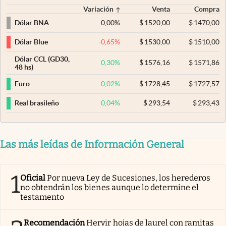
Variación
Venta
Compra
0,00
%
$
1520,00
$
1470,00
Dólar BNA
-0,65
%
$
1530,00
$
1510,00
Dólar Blue
Dólar CCL (GD30,
0,30
%
$
1576,16
$
1571,86
48 hs)
0,02
%
$
1728,45
$
1727,57
Euro
0,04
%
$
293,54
$
293,43
Real brasileño
Las más leídas de Información General
1
Oficial
Por nueva Ley de Sucesiones, los herederos
no obtendrán los bienes aunque lo determine el
testamento
Recomendación
Hervir hojas de laurel con ramitas