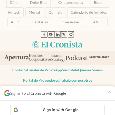
Dólar
Dólar Blue
Criptomonedas
Bitcoin
Fintech
Merval
Quiniela
Calendario de feriados
AFIP
Paritarias
Inversiones
ANSES
abre en nueva pestaña
abre en nueva pestaña
abre en nueva pestaña
abre en nueva pestaña
abre en nueva pestaña
Contacto
Canales de WhatsApp
Suscribite
Quiénes Somos
Portal de Proveedores
Trabajá con nosotros
Copyright 2025 cronista.com
×
Sign in to El Cronista with Google
Todos los derechos reservados
Términos y condiciones
Privacidad
Consentimiento