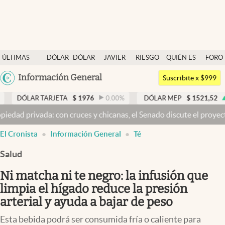
Últimas noticias
ÚLTIMAS
DÓLAR
DÓLAR
JAVIER
RIESGO
QUIÉN ES
FORO
Dólar
NOTICIAS
BLUE
MILEI
PAÍS
QUIÉN
Argentina
Información General
Members
Suscribite x $999
España
Economía y Política
 TARJETA
$
1976
0.00
%
DÓLAR MEP
$
1521,52
0.23
%
México
s y chicanas, el Senado discute el proyecto y se votaría pasada l
Finanzas y Mercados
USA
El Cronista
Información General
Té
Mercados Online
Colombia
Uruguay
Salud
Negocios
Ni matcha ni te negro: la infusión que
Columnistas
limpia el hígado reduce la presión
Otras secciones
arterial y ayuda a bajar de peso
Apertura
Esta bebida podrá ser consumida fría o caliente para